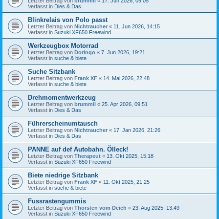
Letzter Beitrag von
brummil
«
17. Jun 2026, 09:05
Verfasst in
Dies & Das
Blinkrelais von Polo passt
Letzter Beitrag von
Nichtraucher
«
11. Jun 2026, 14:15
Verfasst in
Suzuki XF650 Freewind
Werkzeugbox Motorrad
Letzter Beitrag von
Doringo
«
7. Jun 2026, 19:21
Verfasst in
suche & biete
Suche Sitzbank
Letzter Beitrag von
Frank XF
«
14. Mai 2026, 22:48
Verfasst in
suche & biete
Drehmomentwerkzeug
Letzter Beitrag von
brummil
«
25. Apr 2026, 09:51
Verfasst in
Dies & Das
Führerscheinumtausch
Letzter Beitrag von
Nichtraucher
«
17. Jan 2026, 21:26
Verfasst in
Dies & Das
PANNE auf def Autobahn. Ölleck!
Letzter Beitrag von
Therapeut
«
13. Okt 2025, 15:18
Verfasst in
Suzuki XF650 Freewind
Biete niedrige Sitzbank
Letzter Beitrag von
Frank XF
«
11. Okt 2025, 21:25
Verfasst in
suche & biete
Fussrastengummis
Letzter Beitrag von
Thorsten vom Deich
«
23. Aug 2025, 13:49
Verfasst in
Suzuki XF650 Freewind