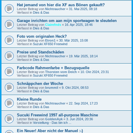
Hat jemand von hier die XF aus Bönen gekauft?
Letzter Beitrag von
Nichtraucher
«
31. Mai 2025, 08:18
Verfasst in
Dies & Das
Garage inrichten om aan mijn sportwagen te sleutelen
Letzter Beitrag von
Clairefnds
«
16. Apr 2025, 18:46
Verfasst in
Dies & Das
Foto vom originalen Heck?
Letzter Beitrag von
Etron1
«
30. Mär 2025, 15:08
Verfasst in
Suzuki XF650 Freewind
Preise und Standschäden
Letzter Beitrag von
Nichtraucher
«
19. Mär 2025, 18:14
Verfasst in
Dies & Das
Farbcode Rahmenfarbe + Bezugsquelle
Letzter Beitrag von
Thorsten vom Deich
«
10. Okt 2024, 23:31
Verfasst in
Suzuki XF650 Freewind
Schnäppchen der Woche
Letzter Beitrag von
brummil
«
9. Okt 2024, 08:53
Verfasst in
Dies & Das
Kleine Runde
Letzter Beitrag von
Nichtraucher
«
22. Sep 2024, 17:23
Verfasst in
Dies & Das
Sucuki Freewind 1997 all-purpose Maschine
Letzter Beitrag von
GoldenAyk
«
3. Jun 2024, 20:36
Verfasst in
Vorstellung - Das bin ich ...
Ein Neuer! Aber nicht der Manuel :-)