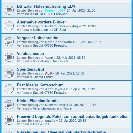
DB Eater Holeshot/Sebring ED4
Letzter Beitrag von
Freewind65
«
14. Jan 2023, 21:05
Verfasst in
Suzuki XF650 Freewind
Alternative vordere Blinker
Letzter Beitrag von
Nichtraucher
«
5. Aug 2022, 19:09
Verfasst in
Umbauten auf XF-Basis
Vergaser Luftschraube
Letzter Beitrag von
Bernd der Zweite
«
21. Apr 2022, 21:10
Verfasst in
Suzuki XF650 Freewind
Verabschieden
Letzter Beitrag von
Valeri
«
22. Mär 2021, 08:39
Verfasst in
Vorstellung - Das bin ich ...
Spendenaufruf
Letzter Beitrag von
AoS
«
16. Feb 2021, 17:55
Verfasst in
Thema Forum
Fast Idealer Kettenschutz
Letzter Beitrag von
Alter Bayer
«
26. Sep 2020, 09:32
Verfasst in
Suzuki XF650 Freewind
Kleine Flachlandrunde
Letzter Beitrag von
Nichtraucher
«
31. Jul 2020, 17:15
Verfasst in
Veranstaltungen und Touren
Freewind-Logo als Patch zum aufnähen/aufbügeln/aufkletten
Letzter Beitrag von
snailie
«
29. Jul 2020, 20:19
Verfasst in
Dies & Das
Vibrationen und Ölverlust Zylinderkopfschraube