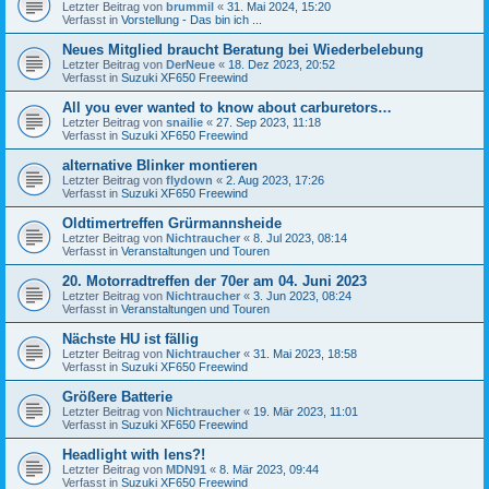
Letzter Beitrag von
brummil
«
31. Mai 2024, 15:20
Verfasst in
Vorstellung - Das bin ich ...
Neues Mitglied braucht Beratung bei Wiederbelebung
Letzter Beitrag von
DerNeue
«
18. Dez 2023, 20:52
Verfasst in
Suzuki XF650 Freewind
All you ever wanted to know about carburetors…
Letzter Beitrag von
snailie
«
27. Sep 2023, 11:18
Verfasst in
Suzuki XF650 Freewind
alternative Blinker montieren
Letzter Beitrag von
flydown
«
2. Aug 2023, 17:26
Verfasst in
Suzuki XF650 Freewind
Oldtimertreffen Grürmannsheide
Letzter Beitrag von
Nichtraucher
«
8. Jul 2023, 08:14
Verfasst in
Veranstaltungen und Touren
20. Motorradtreffen der 70er am 04. Juni 2023
Letzter Beitrag von
Nichtraucher
«
3. Jun 2023, 08:24
Verfasst in
Veranstaltungen und Touren
Nächste HU ist fällig
Letzter Beitrag von
Nichtraucher
«
31. Mai 2023, 18:58
Verfasst in
Suzuki XF650 Freewind
Größere Batterie
Letzter Beitrag von
Nichtraucher
«
19. Mär 2023, 11:01
Verfasst in
Suzuki XF650 Freewind
Headlight with lens?!
Letzter Beitrag von
MDN91
«
8. Mär 2023, 09:44
Verfasst in
Suzuki XF650 Freewind