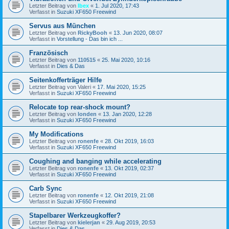
Letzter Beitrag von
Ibex
«
1. Jul 2020, 17:43
Verfasst in
Suzuki XF650 Freewind
Servus aus München
Letzter Beitrag von
RickyBooh
«
13. Jun 2020, 08:07
Verfasst in
Vorstellung - Das bin ich ...
Französisch
Letzter Beitrag von
110515
«
25. Mai 2020, 10:16
Verfasst in
Dies & Das
Seitenkofferträger Hilfe
Letzter Beitrag von
Valeri
«
17. Mai 2020, 15:25
Verfasst in
Suzuki XF650 Freewind
Relocate top rear-shock mount?
Letzter Beitrag von
londen
«
13. Jan 2020, 12:28
Verfasst in
Suzuki XF650 Freewind
My Modifications
Letzter Beitrag von
ronenfe
«
28. Okt 2019, 16:03
Verfasst in
Suzuki XF650 Freewind
Coughing and banging while accelerating
Letzter Beitrag von
ronenfe
«
13. Okt 2019, 02:37
Verfasst in
Suzuki XF650 Freewind
Carb Sync
Letzter Beitrag von
ronenfe
«
12. Okt 2019, 21:08
Verfasst in
Suzuki XF650 Freewind
Stapelbarer Werkzeugkoffer?
Letzter Beitrag von
kielerjan
«
29. Aug 2019, 20:53
Verfasst in
Dies & Das