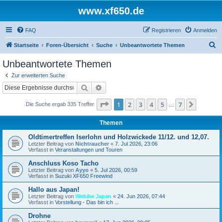
www.xf650.de
FAQ
Registrieren
Anmelden
S
Startseite
Foren-Übersicht
Suche
Unbeantwortete Themen
u
Unbeantwortete Themen
c
Zur erweiterten Suche
h
Suche
Erweiterte Suche
e
Seite
1
von
7
1
2
3
4
5
7
Nächst
Die Suche ergab 335 Treffer
…
Themen
Oldtimertreffen Iserlohn und Holzwickede 11/12. und 12,07.
Letzter Beitrag von
Nichtraucher
«
7. Jul 2026, 23:06
Verfasst in
Veranstaltungen und Touren
Anschluss Koso Tacho
Letzter Beitrag von
Ayyo
«
5. Jul 2026, 00:59
Verfasst in
Suzuki XF650 Freewind
Hallo aus Japan!
Letzter Beitrag von
Webike Japan
«
24. Jun 2026, 07:44
Verfasst in
Vorstellung - Das bin ich ...
Drohne