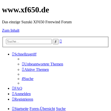
www.xf650.de
Das einzige Suzuki XF650 Freewind Forum
Zum Inhalt
Erweiterte
Suche
Suche
Schnellzugriff
Unbeantwortete Themen
Aktive Themen
Suche
FAQ
Anmelden
Registrieren
Startseite
Foren-Übersicht
Suche