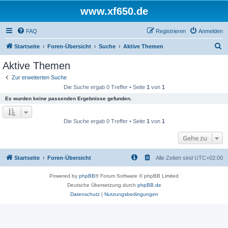
www.xf650.de
FAQ
Registrieren
Anmelden
S
Startseite
Foren-Übersicht
Suche
Aktive Themen
u
Aktive Themen
c
Zur erweiterten Suche
h
Die Suche ergab 0 Treffer • Seite
1
von
1
e
Es wurden keine passenden Ergebnisse gefunden.
Die Suche ergab 0 Treffer • Seite
1
von
1
Gehe zu
Startseite
Foren-Übersicht
Alle Zeiten sind
UTC+02:00
Powered by
phpBB
® Forum Software © phpBB Limited
Deutsche Übersetzung durch
phpBB.de
Datenschutz
|
Nutzungsbedingungen