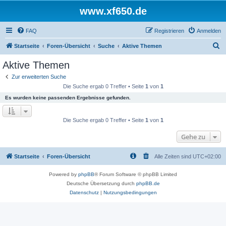
www.xf650.de
FAQ
Registrieren
Anmelden
S
Startseite
Foren-Übersicht
Suche
Aktive Themen
u
Aktive Themen
c
Zur erweiterten Suche
h
Die Suche ergab 0 Treffer • Seite
1
von
1
e
Es wurden keine passenden Ergebnisse gefunden.
Die Suche ergab 0 Treffer • Seite
1
von
1
Gehe zu
Startseite
Foren-Übersicht
Alle Zeiten sind
UTC+02:00
Powered by
phpBB
® Forum Software © phpBB Limited
Deutsche Übersetzung durch
phpBB.de
Datenschutz
|
Nutzungsbedingungen