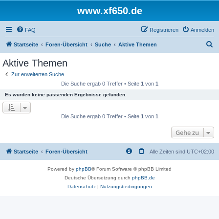
www.xf650.de
FAQ
Registrieren
Anmelden
S
Startseite
Foren-Übersicht
Suche
Aktive Themen
u
Aktive Themen
c
Zur erweiterten Suche
h
Die Suche ergab 0 Treffer • Seite
1
von
1
e
Es wurden keine passenden Ergebnisse gefunden.
Die Suche ergab 0 Treffer • Seite
1
von
1
Gehe zu
Startseite
Foren-Übersicht
Alle Zeiten sind
UTC+02:00
Powered by
phpBB
® Forum Software © phpBB Limited
Deutsche Übersetzung durch
phpBB.de
Datenschutz
|
Nutzungsbedingungen