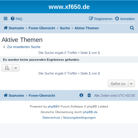
www.xf650.de
FAQ
Registrieren
Anmelden
S
Startseite
Foren-Übersicht
Suche
Aktive Themen
u
Aktive Themen
c
Zur erweiterten Suche
h
Die Suche ergab 0 Treffer • Seite
1
von
1
e
Es wurden keine passenden Ergebnisse gefunden.
Die Suche ergab 0 Treffer • Seite
1
von
1
Gehe zu
Startseite
Foren-Übersicht
Alle Zeiten sind
UTC+02:00
Powered by
phpBB
® Forum Software © phpBB Limited
Deutsche Übersetzung durch
phpBB.de
Datenschutz
|
Nutzungsbedingungen