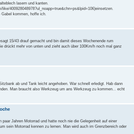
Halteblech lasern und kanten.
/itm/like/400928048978?ul_noapp=true&chn=ps&lpid=106)einsetzen.
e Gabel kommen, hoffe ich.
e gesagt 15/43 drauf gemacht und bin damit dieses Wochenende rum
 Sie drückt mehr von unten und zieht auch über 100Km/h noch mal ganz
itzbank ab und Tank leicht angehoben. War schnell erledigt. Hab dann
unden. Man braucht also Werkzeug um ans Werkzeug zu kommen... echt
woche
ein paar Jahren Motorrad und hatte noch nie die Gelegenheit auf einer
 um sein Motorrad kennen zu lernen. Man wird auch im Grenzbereich oder