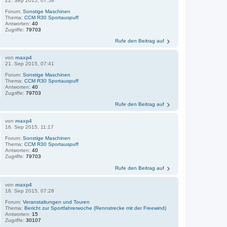
22. Sep 2015, 07:58
Forum:
Sonstige Maschinen
Thema:
CCM R30 Sportauspuff
Antworten:
40
Zugriffe:
79703
Rufe den Beitrag auf
von
maxp4
21. Sep 2015, 07:41
Forum:
Sonstige Maschinen
Thema:
CCM R30 Sportauspuff
Antworten:
40
Zugriffe:
79703
Rufe den Beitrag auf
von
maxp4
16. Sep 2015, 11:17
Forum:
Sonstige Maschinen
Thema:
CCM R30 Sportauspuff
Antworten:
40
Zugriffe:
79703
Rufe den Beitrag auf
von
maxp4
16. Sep 2015, 07:28
Forum:
Veranstaltungen und Touren
Thema:
Bericht zur Sportfahrerwoche (Rennstrecke mit der Freewind)
Antworten:
15
Zugriffe:
30107