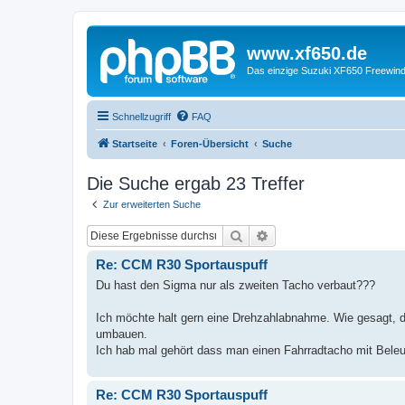
www.xf650.de
Das einzige Suzuki XF650 Freewin
Schnellzugriff
FAQ
Startseite
Foren-Übersicht
Suche
Die Suche ergab 23 Treffer
Zur erweiterten Suche
Suche
Erweiterte Suche
Re: CCM R30 Sportauspuff
Du hast den Sigma nur als zweiten Tacho verbaut???
Ich möchte halt gern eine Drehzahlabnahme. Wie gesagt, de
umbauen.
Ich hab mal gehört dass man einen Fahrradtacho mit Beleu
Re: CCM R30 Sportauspuff