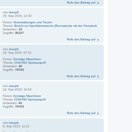
Rufe den Beitrag auf
von
maxp4
15. Sep 2015, 12:33
Forum:
Veranstaltungen und Touren
Thema:
Bericht zur Sportfahrerwoche (Rennstrecke mit der Freewind)
Antworten:
15
Zugriffe:
30107
Rufe den Beitrag auf
von
maxp4
15. Sep 2015, 07:31
Forum:
Sonstige Maschinen
Thema:
CCM R30 Sportauspuff
Antworten:
40
Zugriffe:
79703
Rufe den Beitrag auf
von
maxp4
14. Sep 2015, 10:03
Forum:
Sonstige Maschinen
Thema:
CCM R30 Sportauspuff
Antworten:
40
Zugriffe:
79703
Rufe den Beitrag auf
von
maxp4
9. Sep 2015, 11:21