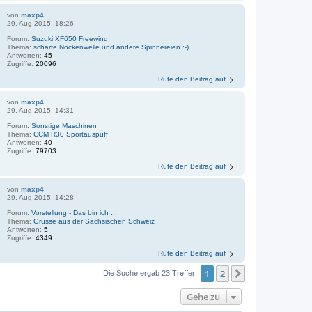
von
maxp4
29. Aug 2015, 18:26
Forum:
Suzuki XF650 Freewind
Thema:
scharfe Nockenwelle und andere Spinnereien :-)
Antworten:
45
Zugriffe:
20096
Rufe den Beitrag auf
von
maxp4
29. Aug 2015, 14:31
Forum:
Sonstige Maschinen
Thema:
CCM R30 Sportauspuff
Antworten:
40
Zugriffe:
79703
Rufe den Beitrag auf
von
maxp4
29. Aug 2015, 14:28
Forum:
Vorstellung - Das bin ich ...
Thema:
Grüsse aus der Sächsischen Schweiz
Antworten:
5
Zugriffe:
4349
Rufe den Beitrag auf
1
2
Nächste
Die Suche ergab 23 Treffer
Gehe zu