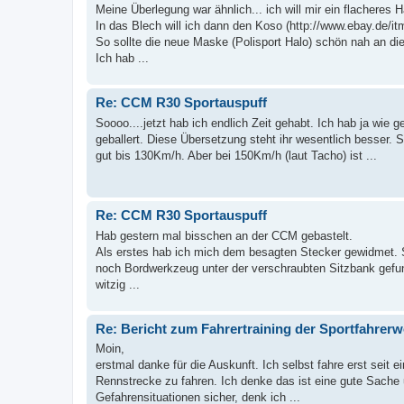
Meine Überlegung war ähnlich... ich will mir ein flacheres 
In das Blech will ich dann den Koso (http://www.ebay.de
So sollte die neue Maske (Polisport Halo) schön nah an di
Ich hab ...
Re: CCM R30 Sportauspuff
Soooo....jetzt hab ich endlich Zeit gehabt. Ich hab ja wi
geballert. Diese Übersetzung steht ihr wesentlich besser.
gut bis 130Km/h. Aber bei 150Km/h (laut Tacho) ist ...
Re: CCM R30 Sportauspuff
Hab gestern mal bisschen an der CCM gebastelt.
Als erstes hab ich mich dem besagten Stecker gewidmet. S
noch Bordwerkzeug unter der verschraubten Sitzbank gef
witzig ...
Re: Bericht zum Fahrertraining der Sportfahrer
Moin,
erstmal danke für die Auskunft. Ich selbst fahre erst seit 
Rennstrecke zu fahren. Ich denke das ist eine gute Sache
Gefahrensituationen sicher, denk ich ...