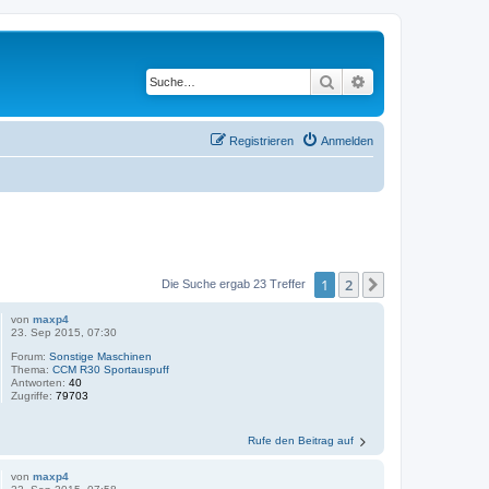
Suche
Erweiterte Suche
Registrieren
Anmelden
1
2
Nächste
Die Suche ergab 23 Treffer
von
maxp4
23. Sep 2015, 07:30
Forum:
Sonstige Maschinen
Thema:
CCM R30 Sportauspuff
Antworten:
40
Zugriffe:
79703
Rufe den Beitrag auf
von
maxp4