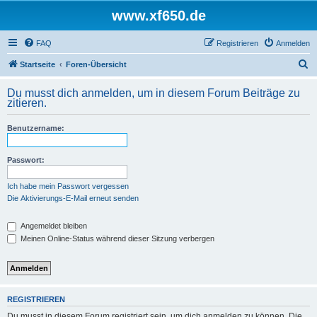
www.xf650.de
FAQ
Registrieren
Anmelden
S
Startseite
Foren-Übersicht
u
Du musst dich anmelden, um in diesem Forum Beiträge zu
c
zitieren.
h
Benutzername:
e
Passwort:
Ich habe mein Passwort vergessen
Die Aktivierungs-E-Mail erneut senden
Angemeldet bleiben
Meinen Online-Status während dieser Sitzung verbergen
REGISTRIEREN
Du musst in diesem Forum registriert sein, um dich anmelden zu können. Die