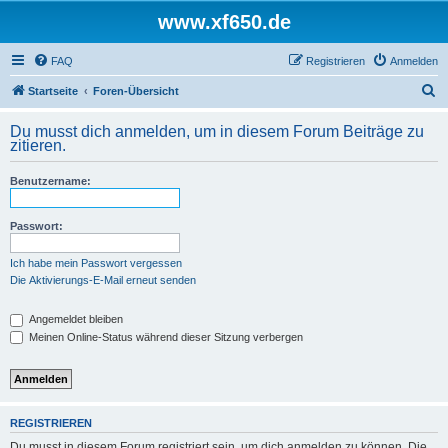
www.xf650.de
FAQ
Registrieren
Anmelden
S
Startseite
Foren-Übersicht
u
Du musst dich anmelden, um in diesem Forum Beiträge zu
c
zitieren.
h
Benutzername:
e
Passwort:
Ich habe mein Passwort vergessen
Die Aktivierungs-E-Mail erneut senden
Angemeldet bleiben
Meinen Online-Status während dieser Sitzung verbergen
REGISTRIEREN
Du musst in diesem Forum registriert sein, um dich anmelden zu können. Die