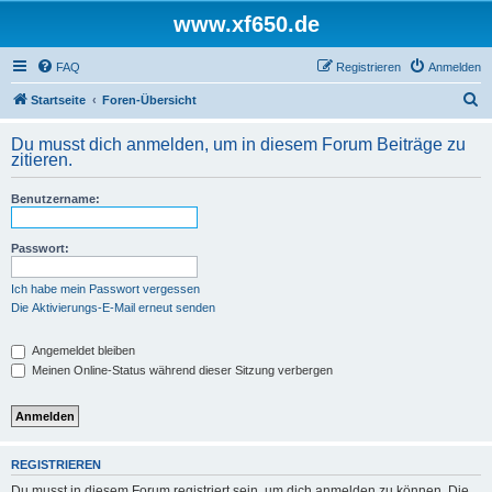
www.xf650.de
FAQ
Registrieren
Anmelden
S
Startseite
Foren-Übersicht
u
Du musst dich anmelden, um in diesem Forum Beiträge zu
c
zitieren.
h
Benutzername:
e
Passwort:
Ich habe mein Passwort vergessen
Die Aktivierungs-E-Mail erneut senden
Angemeldet bleiben
Meinen Online-Status während dieser Sitzung verbergen
REGISTRIEREN
Du musst in diesem Forum registriert sein, um dich anmelden zu können. Die