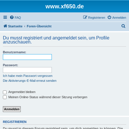
www.xf650.de
FAQ
Registrieren
Anmelden
S
Startseite
Foren-Übersicht
u
Du musst registriert und angemeldet sein, um Profile
c
anzuschauen.
h
Benutzername:
e
Passwort:
Ich habe mein Passwort vergessen
Die Aktivierungs-E-Mail erneut senden
Angemeldet bleiben
Meinen Online-Status während dieser Sitzung verbergen
REGISTRIEREN
Du musst in diesem Forum registriert sein, um dich anmelden zu können. Die