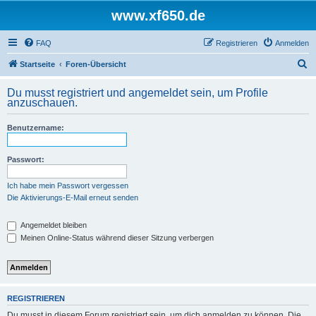
www.xf650.de
FAQ
Registrieren
Anmelden
S
Startseite
Foren-Übersicht
u
Du musst registriert und angemeldet sein, um Profile
c
anzuschauen.
h
Benutzername:
e
Passwort:
Ich habe mein Passwort vergessen
Die Aktivierungs-E-Mail erneut senden
Angemeldet bleiben
Meinen Online-Status während dieser Sitzung verbergen
REGISTRIEREN
Du musst in diesem Forum registriert sein, um dich anmelden zu können. Die