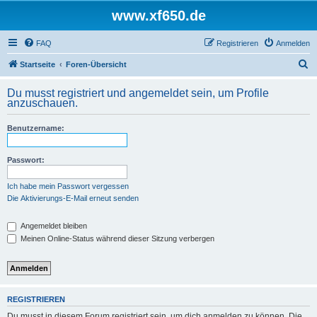
www.xf650.de
FAQ
Registrieren
Anmelden
S
Startseite
Foren-Übersicht
u
Du musst registriert und angemeldet sein, um Profile
c
anzuschauen.
h
Benutzername:
e
Passwort:
Ich habe mein Passwort vergessen
Die Aktivierungs-E-Mail erneut senden
Angemeldet bleiben
Meinen Online-Status während dieser Sitzung verbergen
REGISTRIEREN
Du musst in diesem Forum registriert sein, um dich anmelden zu können. Die