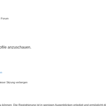
d Forum
rofile anzuschauen.
en
ieser Sitzung verbergen
 können. Die Registrierung ist in wenigen Augenblicken erledigt und ermöglicht di