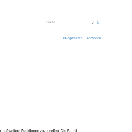
Suche
Erweiterte Suche
Registrieren
Anmelden
r, auf weitere Funktionen zuzugreifen. Die Board-