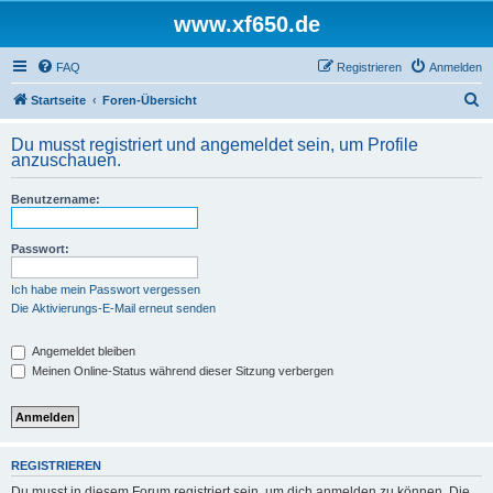
www.xf650.de
FAQ
Registrieren
Anmelden
S
Startseite
Foren-Übersicht
u
Du musst registriert und angemeldet sein, um Profile
c
anzuschauen.
h
Benutzername:
e
Passwort:
Ich habe mein Passwort vergessen
Die Aktivierungs-E-Mail erneut senden
Angemeldet bleiben
Meinen Online-Status während dieser Sitzung verbergen
REGISTRIEREN
Du musst in diesem Forum registriert sein, um dich anmelden zu können. Die