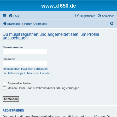
www.xf650.de
FAQ
Registrieren
Anmelden
S
Startseite
Foren-Übersicht
u
Du musst registriert und angemeldet sein, um Profile
c
anzuschauen.
h
Benutzername:
e
Passwort:
Ich habe mein Passwort vergessen
Die Aktivierungs-E-Mail erneut senden
Angemeldet bleiben
Meinen Online-Status während dieser Sitzung verbergen
REGISTRIEREN
Du musst in diesem Forum registriert sein, um dich anmelden zu können. Die