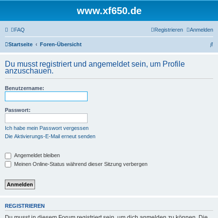
www.xf650.de
FAQ
Registrieren
Anmelden
S
Startseite
Foren-Übersicht
u
Du musst registriert und angemeldet sein, um Profile
c
anzuschauen.
h
Benutzername:
e
Passwort:
Ich habe mein Passwort vergessen
Die Aktivierungs-E-Mail erneut senden
Angemeldet bleiben
Meinen Online-Status während dieser Sitzung verbergen
REGISTRIEREN
Du musst in diesem Forum registriert sein, um dich anmelden zu können. Die