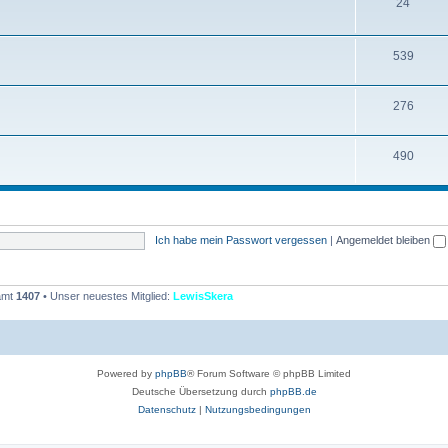
T
24
e
h
n
e
T
539
m
h
T
276
e
e
h
n
m
T
490
e
e
h
m
n
e
e
m
n
Ich habe mein Passwort vergessen
|
Angemeldet bleiben
e
n
samt
1407
• Unser neuestes Mitglied:
LewisSkera
Powered by
phpBB
® Forum Software © phpBB Limited
Deutsche Übersetzung durch
phpBB.de
Datenschutz
|
Nutzungsbedingungen