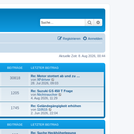
Suche
Erweiterte Suche
Registrieren
Anmelden
Aktuelle Zeit: 8. Aug 2026, 00:44
BEITRÄGE
LETZTER BEITRAG
L
Re: Motor stottert ab und zu …
B
30818
e
N
von
XFdriver
t
e
28. Jul 2026, 09:03
e
z
u
t
e
L
Re: Suzuki GS 450 T Frage
B
1205
i
e
s
e
N
von
Nichtraucher
r
t
t
e
4. Aug 2026, 11:29
e
t
B
e
z
u
e
r
t
e
L
Re: Geländegängigkeit erhöhen
B
1745
i
i
B
r
e
s
e
N
von
110515
t
e
r
t
t
e
2. Jun 2026, 22:04
e
r
i
t
B
e
ä
z
u
a
t
e
r
t
e
g
r
i
i
B
r
e
s
g
BEITRÄGE
LETZTER BEITRAG
a
t
e
r
t
g
r
i
t
B
e
ä
e
L
Re: Suche Heckhöherlegung
a
t