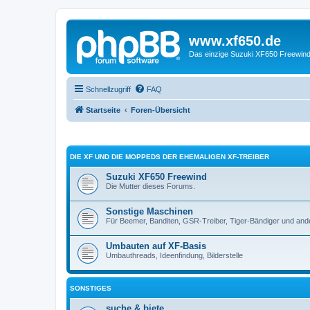
www.xf650.de
Das einzige Suzuki XF650 Freewin
Schnellzugriff
FAQ
Startseite
Foren-Übersicht
DIE XF UND DIE MOPPEDS DER EHEMALIGEN XF-TREIBER
Suzuki XF650 Freewind
Die Mutter dieses Forums.
Sonstige Maschinen
Für Beemer, Banditen, GSR-Treiber, Tiger-Bändiger und and
Umbauten auf XF-Basis
Umbauthreads, Ideenfindung, Bilderstelle
SONSTIGES
suche & biete