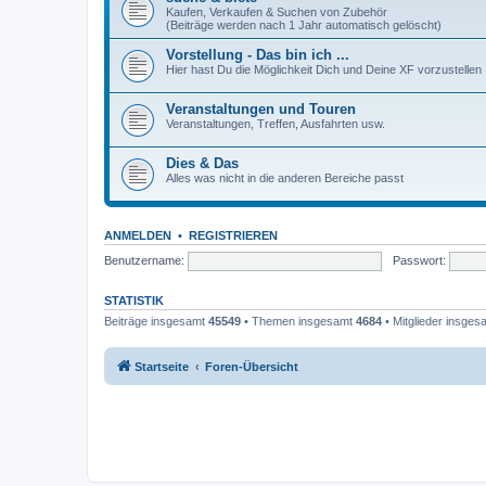
Kaufen, Verkaufen & Suchen von Zubehör
(Beiträge werden nach 1 Jahr automatisch gelöscht)
Vorstellung - Das bin ich ...
Hier hast Du die Möglichkeit Dich und Deine XF vorzustellen
Veranstaltungen und Touren
Veranstaltungen, Treffen, Ausfahrten usw.
Dies & Das
Alles was nicht in die anderen Bereiche passt
ANMELDEN
•
REGISTRIEREN
Benutzername:
Passwort:
STATISTIK
Beiträge insgesamt
45549
• Themen insgesamt
4684
• Mitglieder insge
Startseite
Foren-Übersicht