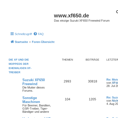
www.xf650.de
Das einzige Suzuki XF650 Freewind Forum
Schnellzugriff
FAQ
Startseite
Foren-Übersicht
DIE XF UND DIE
THEMEN
BEITRÄGE
LETZTER
MOPPEDS DER
EHEMALIGEN XF-
TREIBER
L
Suzuki XF650
Re: Moto
T
B
2993
30818
e
von
XFdr
Freewind
t
28. Jul 2
Die Mutter dieses
h
e
z
Forums.
t
e
i
e
L
Sonstige
Re: Suz
r
T
B
104
1205
e
von
Nich
Maschinen
m
t
B
t
4. Aug 2
e
Für Beemer, Banditen,
h
e
z
i
e
r
GSR-Treiber, Tiger-
t
t
Bändiger und andere
e
i
e
r
n
ä
r
a