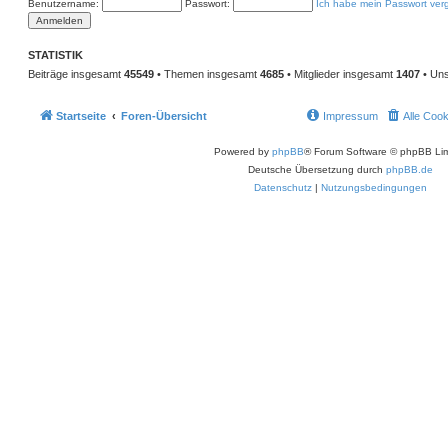
Benutzername:
Passwort:
Ich habe mein Passwort ver
g
e
i
e
r
e
t
r
n
ä
a
STATISTIK
g
g
Beiträge insgesamt
45549
• Themen insgesamt
4685
• Mitglieder insgesamt
1407
• Uns
e
Startseite
Foren-Übersicht
Impressum
Alle Coo
Powered by
phpBB
® Forum Software © phpBB Lim
Deutsche Übersetzung durch
phpBB.de
Datenschutz
|
Nutzungsbedingungen