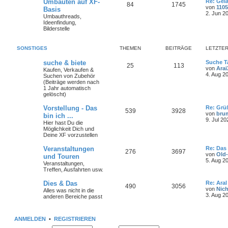
L
Umbauten auf XF-
Re: Gel
m
t
B
T
B
84
1745
g
e
von
110
g
Basis
e
t
2. Jun 2
i
e
r
Umbauthreads,
h
e
z
e
t
Ideenfindung,
t
r
Bilderstelle
n
ä
e
i
e
a
r
g
g
m
t
B
SONSTIGES
THEMEN
BEITRÄGE
LETZTER
e
e
i
e
r
t
L
suche & biete
Suche T
T
B
25
113
r
e
von
Ara
Kaufen, Verkaufen &
n
ä
a
t
4. Aug 2
Suchen von Zubehör
h
e
g
z
(Beiträge werden nach
g
t
1 Jahr automatisch
e
i
e
gelöscht)
e
r
m
t
B
L
Vorstellung - Das
Re: Grü
T
B
539
3928
e
e
von
bru
bin ich ...
i
e
r
t
9. Jul 20
Hier hast Du die
t
h
e
z
Möglichkeit Dich und
r
n
ä
t
Deine XF vorzustellen
a
e
i
e
g
r
g
L
Veranstaltungen
Re: Das
m
t
B
T
B
276
3697
e
von
Old-
und Touren
e
e
t
5. Aug 2
i
e
r
Veranstaltungen,
h
e
z
t
Treffen, Ausfahrten usw.
t
r
n
ä
e
i
e
a
L
Dies & Das
Re: Aral
r
T
B
490
3056
g
e
von
Nich
g
Alles was nicht in die
m
t
B
t
3. Aug 2
anderen Bereiche passt
e
h
e
z
e
i
e
r
t
t
e
i
e
r
n
ä
ANMELDEN
•
REGISTRIEREN
r
a
m
t
B
g