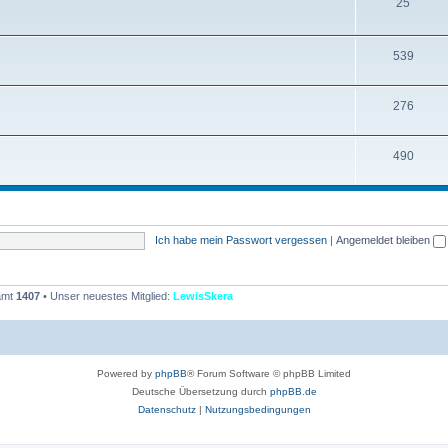
T
25
e
h
n
e
T
539
m
h
T
276
e
e
h
n
m
T
490
e
e
h
m
n
e
e
m
n
Ich habe mein Passwort vergessen
|
Angemeldet bleiben
e
n
samt
1407
• Unser neuestes Mitglied:
LewisSkera
Powered by
phpBB
® Forum Software © phpBB Limited
Deutsche Übersetzung durch
phpBB.de
Datenschutz
|
Nutzungsbedingungen