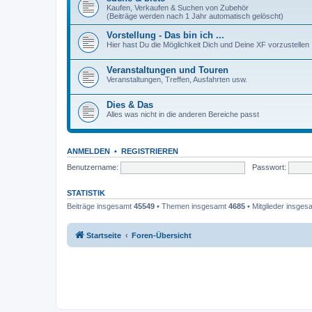
Kaufen, Verkaufen & Suchen von Zubehör
(Beiträge werden nach 1 Jahr automatisch gelöscht)
Vorstellung - Das bin ich ...
Hier hast Du die Möglichkeit Dich und Deine XF vorzustellen
Veranstaltungen und Touren
Veranstaltungen, Treffen, Ausfahrten usw.
Dies & Das
Alles was nicht in die anderen Bereiche passt
ANMELDEN
•
REGISTRIEREN
Benutzername:
Passwort:
STATISTIK
Beiträge insgesamt
45549
• Themen insgesamt
4685
• Mitglieder insge
Startseite
Foren-Übersicht