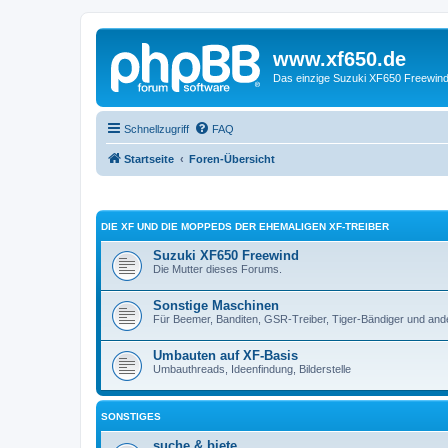
www.xf650.de
Das einzige Suzuki XF650 Freewin
Schnellzugriff
FAQ
Startseite
Foren-Übersicht
DIE XF UND DIE MOPPEDS DER EHEMALIGEN XF-TREIBER
Suzuki XF650 Freewind
Die Mutter dieses Forums.
Sonstige Maschinen
Für Beemer, Banditen, GSR-Treiber, Tiger-Bändiger und and
Umbauten auf XF-Basis
Umbauthreads, Ideenfindung, Bilderstelle
SONSTIGES
suche & biete