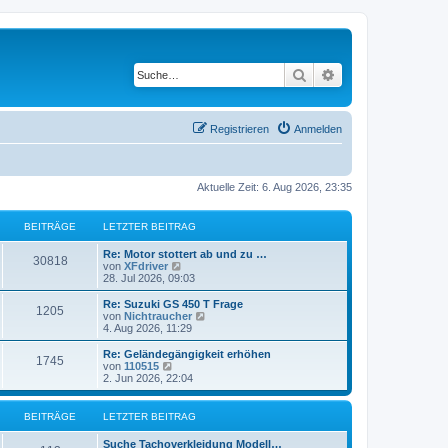
Suche
Erweiterte Suche
Registrieren
Anmelden
Aktuelle Zeit: 6. Aug 2026, 23:35
BEITRÄGE
LETZTER BEITRAG
L
Re: Motor stottert ab und zu …
B
30818
e
N
von
XFdriver
t
e
28. Jul 2026, 09:03
e
z
u
t
e
L
Re: Suzuki GS 450 T Frage
B
1205
i
e
s
e
N
von
Nichtraucher
r
t
t
e
4. Aug 2026, 11:29
e
t
B
e
z
u
e
r
t
e
L
Re: Geländegängigkeit erhöhen
B
1745
i
i
B
r
e
s
e
N
von
110515
t
e
r
t
t
e
2. Jun 2026, 22:04
e
r
i
t
B
e
ä
z
u
a
t
e
r
t
e
g
r
i
i
B
r
e
s
g
BEITRÄGE
LETZTER BEITRAG
a
t
e
r
t
g
r
i
t
B
e
ä
e
L
Suche Tachoverkleidung Modell…
a
t