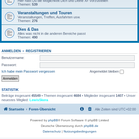
Hier hast Du die Möglichkeit Dich und Deine XF vorzustellen
Themen:
539
Veranstaltungen und Touren
Veranstaltungen, Treffen, Ausfahrten usw.
Themen:
276
Dies & Das
Alles was nicht in die anderen Bereiche passt
Themen:
490
ANMELDEN
•
REGISTRIEREN
Benutzername:
Passwort:
Ich habe mein Passwort vergessen
Angemeldet bleiben
STATISTIK
Beiträge insgesamt
45549
• Themen insgesamt
4684
• Mitglieder insgesamt
1407
• Unser
neuestes Mitglied:
LewisSkera
Startseite
Foren-Übersicht
Alle Zeiten sind
UTC+02:00
Powered by
phpBB
® Forum Software © phpBB Limited
Deutsche Übersetzung durch
phpBB.de
Datenschutz
|
Nutzungsbedingungen