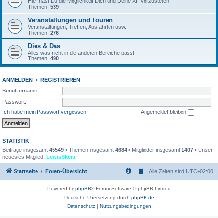
Hier hast Du die Möglichkeit Dich und Deine XF vorzustellen
Themen:
539
Veranstaltungen und Touren
Veranstaltungen, Treffen, Ausfahrten usw.
Themen:
276
Dies & Das
Alles was nicht in die anderen Bereiche passt
Themen:
490
ANMELDEN
•
REGISTRIEREN
Benutzername:
Passwort:
Ich habe mein Passwort vergessen
Angemeldet bleiben
STATISTIK
Beiträge insgesamt
45549
• Themen insgesamt
4684
• Mitglieder insgesamt
1407
• Unser
neuestes Mitglied:
LewisSkera
Startseite
Foren-Übersicht
Alle Zeiten sind
UTC+02:00
Powered by
phpBB
® Forum Software © phpBB Limited
Deutsche Übersetzung durch
phpBB.de
Datenschutz
|
Nutzungsbedingungen