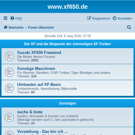
www.xf650.de
FAQ
Registrieren
Anmelden
S
Startseite
Foren-Übersicht
u
Aktuelle Zeit: 8. Aug 2026, 07:05
c
Die XF und die Moppeds der ehemaligen XF-Treiber
h
Suzuki XF650 Freewind
e
Die Mutter dieses Forums.
Themen:
2993
Sonstige Maschinen
Für Beemer, Banditen, GSR-Treiber, Tiger-Bändiger und andere
Themen:
104
Umbauten auf XF-Basis
Umbauthreads, Ideenfindung, Bilderstelle
Themen:
84
Sonstiges
suche & biete
Kaufen, Verkaufen & Suchen von Zubehör
(Beiträge werden nach 1 Jahr automatisch gelöscht)
Themen:
24
Vorstellung - Das bin ich ...