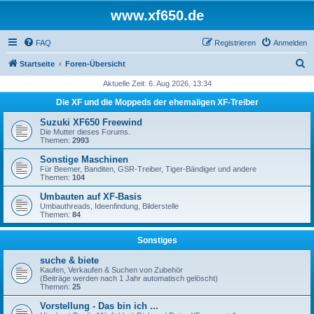
www.xf650.de
FAQ
Registrieren
Anmelden
S
Startseite
Foren-Übersicht
u
Aktuelle Zeit: 6. Aug 2026, 13:34
c
Die XF und die Moppeds der ehemaligen XF-Treiber
h
Suzuki XF650 Freewind
e
Die Mutter dieses Forums.
Themen:
2993
Sonstige Maschinen
Für Beemer, Banditen, GSR-Treiber, Tiger-Bändiger und andere
Themen:
104
Umbauten auf XF-Basis
Umbauthreads, Ideenfindung, Bilderstelle
Themen:
84
Sonstiges
suche & biete
Kaufen, Verkaufen & Suchen von Zubehör
(Beiträge werden nach 1 Jahr automatisch gelöscht)
Themen:
25
Vorstellung - Das bin ich ...