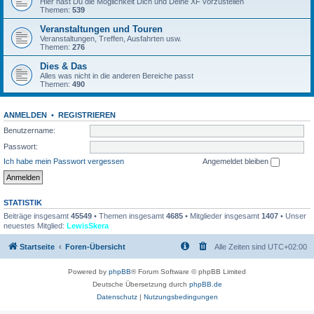
Hier hast Du die Möglichkeit Dich und Deine XF vorzustellen
Themen:
539
Veranstaltungen und Touren
Veranstaltungen, Treffen, Ausfahrten usw.
Themen:
276
Dies & Das
Alles was nicht in die anderen Bereiche passt
Themen:
490
ANMELDEN
•
REGISTRIEREN
Benutzername:
Passwort:
Ich habe mein Passwort vergessen
Angemeldet bleiben
STATISTIK
Beiträge insgesamt
45549
• Themen insgesamt
4685
• Mitglieder insgesamt
1407
• Unser
neuestes Mitglied:
LewisSkera
Startseite
Foren-Übersicht
Alle Zeiten sind
UTC+02:00
Powered by
phpBB
® Forum Software © phpBB Limited
Deutsche Übersetzung durch
phpBB.de
Datenschutz
|
Nutzungsbedingungen