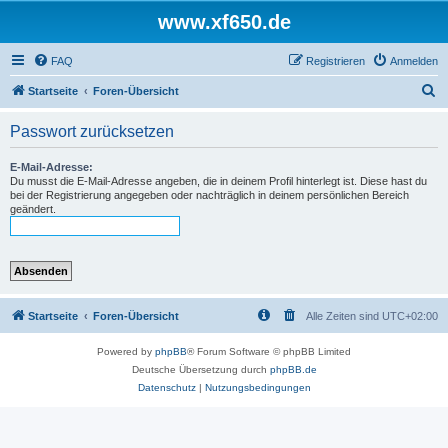
www.xf650.de
FAQ
Registrieren
Anmelden
S
Startseite
Foren-Übersicht
u
Passwort zurücksetzen
c
h
E-Mail-Adresse:
Du musst die E-Mail-Adresse angeben, die in deinem Profil hinterlegt ist. Diese hast du
e
bei der Registrierung angegeben oder nachträglich in deinem persönlichen Bereich
geändert.
Startseite
Foren-Übersicht
Alle Zeiten sind
UTC+02:00
Powered by
phpBB
® Forum Software © phpBB Limited
Deutsche Übersetzung durch
phpBB.de
Datenschutz
|
Nutzungsbedingungen