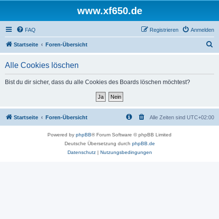
www.xf650.de
FAQ
Registrieren
Anmelden
S
Startseite
Foren-Übersicht
u
Alle Cookies löschen
c
h
Bist du dir sicher, dass du alle Cookies des Boards löschen möchtest?
e
Startseite
Foren-Übersicht
Alle Zeiten sind
UTC+02:00
Powered by
phpBB
® Forum Software © phpBB Limited
Deutsche Übersetzung durch
phpBB.de
Datenschutz
|
Nutzungsbedingungen