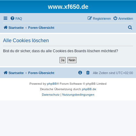
www.xf650.de
FAQ
Registrieren
Anmelden
S
Startseite
Foren-Übersicht
u
Alle Cookies löschen
c
h
Bist du dir sicher, dass du alle Cookies des Boards löschen möchtest?
e
Startseite
Foren-Übersicht
Alle Zeiten sind
UTC+02:00
Powered by
phpBB
® Forum Software © phpBB Limited
Deutsche Übersetzung durch
phpBB.de
Datenschutz
|
Nutzungsbedingungen