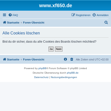
www.xf650.de
FAQ
Registrieren
Anmelden
S
Startseite
Foren-Übersicht
u
Alle Cookies löschen
c
h
Bist du dir sicher, dass du alle Cookies des Boards löschen möchtest?
e
Startseite
Foren-Übersicht
Alle Zeiten sind
UTC+02:00
Powered by
phpBB
® Forum Software © phpBB Limited
Deutsche Übersetzung durch
phpBB.de
Datenschutz
|
Nutzungsbedingungen