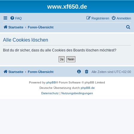
www.xf650.de
FAQ
Registrieren
Anmelden
S
Startseite
Foren-Übersicht
u
Alle Cookies löschen
c
h
Bist du dir sicher, dass du alle Cookies des Boards löschen möchtest?
e
Startseite
Foren-Übersicht
Alle Zeiten sind
UTC+02:00
Powered by
phpBB
® Forum Software © phpBB Limited
Deutsche Übersetzung durch
phpBB.de
Datenschutz
|
Nutzungsbedingungen