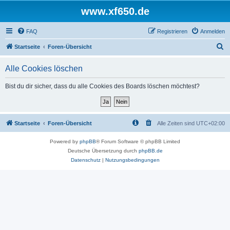
www.xf650.de
FAQ
Registrieren
Anmelden
S
Startseite
Foren-Übersicht
u
Alle Cookies löschen
c
h
Bist du dir sicher, dass du alle Cookies des Boards löschen möchtest?
e
Startseite
Foren-Übersicht
Alle Zeiten sind
UTC+02:00
Powered by
phpBB
® Forum Software © phpBB Limited
Deutsche Übersetzung durch
phpBB.de
Datenschutz
|
Nutzungsbedingungen