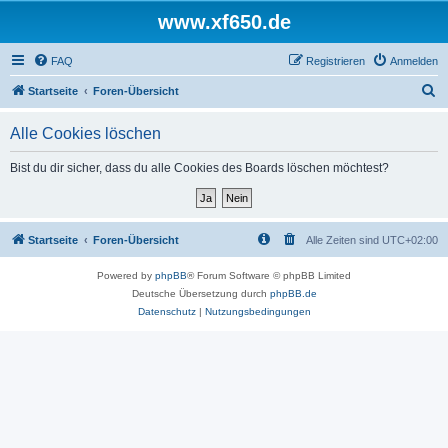
www.xf650.de
FAQ
Registrieren
Anmelden
S
Startseite
Foren-Übersicht
u
Alle Cookies löschen
c
h
Bist du dir sicher, dass du alle Cookies des Boards löschen möchtest?
e
Startseite
Foren-Übersicht
Alle Zeiten sind
UTC+02:00
Powered by
phpBB
® Forum Software © phpBB Limited
Deutsche Übersetzung durch
phpBB.de
Datenschutz
|
Nutzungsbedingungen