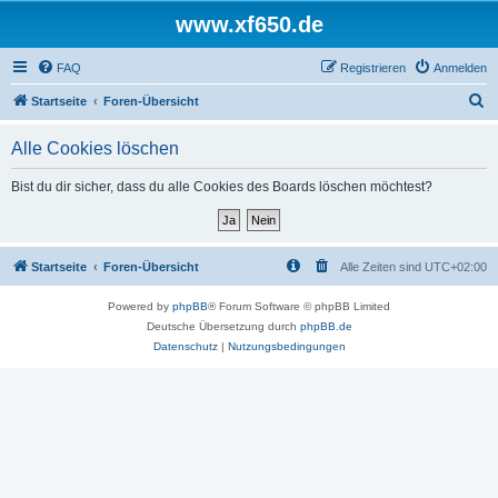
www.xf650.de
FAQ
Registrieren
Anmelden
S
Startseite
Foren-Übersicht
u
Alle Cookies löschen
c
h
Bist du dir sicher, dass du alle Cookies des Boards löschen möchtest?
e
Startseite
Foren-Übersicht
Alle Zeiten sind
UTC+02:00
Powered by
phpBB
® Forum Software © phpBB Limited
Deutsche Übersetzung durch
phpBB.de
Datenschutz
|
Nutzungsbedingungen