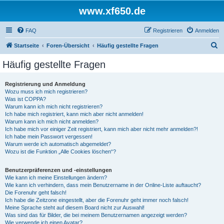
www.xf650.de
FAQ
Registrieren
Anmelden
S
Startseite
Foren-Übersicht
Häufig gestellte Fragen
u
Häufig gestellte Fragen
c
h
Registrierung und Anmeldung
Wozu muss ich mich registrieren?
e
Was ist COPPA?
Warum kann ich mich nicht registrieren?
Ich habe mich registriert, kann mich aber nicht anmelden!
Warum kann ich mich nicht anmelden?
Ich habe mich vor einiger Zeit registriert, kann mich aber nicht mehr anmelden?!
Ich habe mein Passwort vergessen!
Warum werde ich automatisch abgemeldet?
Wozu ist die Funktion „Alle Cookies löschen“?
Benutzerpräferenzen und -einstellungen
Wie kann ich meine Einstellungen ändern?
Wie kann ich verhindern, dass mein Benutzername in der Online-Liste auftaucht?
Die Forenuhr geht falsch!
Ich habe die Zeitzone eingestellt, aber die Forenuhr geht immer noch falsch!
Meine Sprache steht auf diesem Board nicht zur Auswahl!
Was sind das für Bilder, die bei meinem Benutzernamen angezeigt werden?
Wie verwende ich einen Avatar?