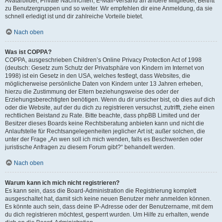
Avatarbilder, Private Nachrichten, E-Mail-Versand an andere Mitglieder, Beitritt
zu Benutzergruppen und so weiter. Wir empfehlen dir eine Anmeldung, da sie
schnell erledigt ist und dir zahlreiche Vorteile bietet.
Nach oben
Was ist COPPA?
COPPA, ausgeschrieben Children’s Online Privacy Protection Act of 1998
(deutsch: Gesetz zum Schutz der Privatsphäre von Kindern im Internet von
1998) ist ein Gesetz in den USA, welches festlegt, dass Websites, die
möglicherweise persönliche Daten von Kindern unter 13 Jahren erheben,
hierzu die Zustimmung der Eltern beziehungsweise des oder der
Erziehungsberechtigten benötigen. Wenn du dir unsicher bist, ob dies auf dich
oder die Website, auf der du dich zu registrieren versuchst, zutrifft, ziehe einen
rechtlichen Beistand zu Rate. Bitte beachte, dass phpBB Limited und der
Besitzer dieses Boards keine Rechtsberatung anbieten kann und nicht die
Anlaufstelle für Rechtsangelegenheiten jeglicher Art ist; außer solchen, die
unter der Frage „An wen soll ich mich wenden, falls es Beschwerden oder
juristische Anfragen zu diesem Forum gibt?“ behandelt werden.
Nach oben
Warum kann ich mich nicht registrieren?
Es kann sein, dass die Board-Administration die Registrierung komplett
ausgeschaltet hat, damit sich keine neuen Benutzer mehr anmelden können.
Es könnte auch sein, dass deine IP-Adresse oder der Benutzername, mit dem
du dich registrieren möchtest, gesperrt wurden. Um Hilfe zu erhalten, wende