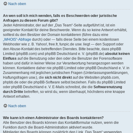
Nach oben
An wen soll ich mich wenden, falls es Beschwerden oder juristische
Anfragen zu diesem Forum gibt?
Jeder Administrator, der auf der „Das Team“-Seite aufgeführt ist, ist ein
geeigneter Kontakt für deine Beschwerde. Wenn du so keine Antwort erhältst,
solltest du den Besitzer der Domain kontaktieren (führe dazu eine
„WHOIS“-Abfrage
durch) oder — falls diese Seite bei einem kostenlosen
Webhoster wie z. B. Yahoo!, free.fr, funpic.de usw. liegt — den Support oder
den Abuse-Kontakt des betreffenden Dienstes. Bitte beachte, dass phpBB
Limited (phpBB.com) und phpBB Deutschland e. V. (phpBB.de)
absolut keinen
Einfluss
auf die Benutzung oder den oder die Benutzer der Forensoftware
haben und dafür in keiner Weise zur Verantwortung herangezogen werden
können. Kontaktiere daher nie phpBB Limited oder phpBB Deutschland e. V. in
Zusammenhang mit jeglichen juristischen Fragen (Unterlassungserklärungen,
Haftungsfragen usw.), die
sich nicht direkt
auf die Websiten phpbb.com,
phpbb.de oder die phpBB-Software selbst beziehen. Falls du phpBB Limited
oder phpBB Deutschland e. V. E-Mails schreibst, die die
Softwarenutzung
durch Dritte
betreffen, so wirst du, wenn überhaupt, höchstens eine knappe
Antwort erhalten.
Nach oben
Wie kann ich einen Administrator des Boards kontaktieren?
Alle Benutzer des Boards können das Kontaktformular nutzen, wenn die
Funktion durch die Board-Administration aktiviert wurde.
Mitglieder des Boards können zusätzlich den Link „Das Team“ verwenden.