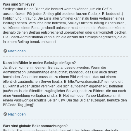
Was sind Smileys?
Smileys sind kleine Bilder, die benutzt werden können, um ein Gefühl
auszudrücken. Für jeden Smiley gibt es einen kurzen Code, z. B. bedeutet :)
fröhlich und :( traurig. Die Liste aller Smileys kannst du beim Verfassen eines
Beitrags sehen. Versuche bitte trotzdem, Smileys nicht zu häufig zu benutzen,
sie können einen Beitrag schnell unlesbar machen und ein Moderator könnte
deshalb deinen Beitrag entsprechend überarbeiten oder gar komplett löschen.
Die Board-Administration kann auch die Anzahl der Smileys begrenzen, die du
in einem Beitrag benutzen kannst.
Nach oben
Kann ich Bilder in meine Beiträge einfügen?
Ja, Bilder können in deinem Beitrag angezeigt werden. Wenn die
Administration Dateianhänge erlaubt hat, kannst du das Bild auch direkt
hochladen. Ansonsten musst du zu einem Bild verlinken, das auf einem
öffentlich zugänglichen Server liegt, z. B. http://www.domain.tld/mein-bild.gif.
Du kannst weder Bilder verlinken, die sich auf deinem eigenen PC befinden
(außer es ist ein öffentlich zugänglicher Server), noch zu Bildern, die nur nach
einer Anmeldung verfügbar sind, z. B. Hotmail- oder Yahoo-Mailboxen, mit
einem Passwort geschützte Seiten usw. Um das Bild anzuzeigen, benutze den
BBCode-Tag „[img]“.
Nach oben
Was sind globale Bekanntmachungen?
Globale Bekanntmachungen beinhalten wichtige Informationen, deshalb