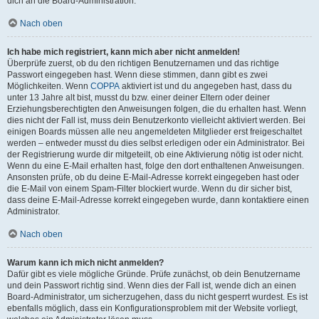
dich an die Board-Administration.
Nach oben
Ich habe mich registriert, kann mich aber nicht anmelden!
Überprüfe zuerst, ob du den richtigen Benutzernamen und das richtige
Passwort eingegeben hast. Wenn diese stimmen, dann gibt es zwei
Möglichkeiten. Wenn
COPPA
aktiviert ist und du angegeben hast, dass du
unter 13 Jahre alt bist, musst du bzw. einer deiner Eltern oder deiner
Erziehungsberechtigten den Anweisungen folgen, die du erhalten hast. Wenn
dies nicht der Fall ist, muss dein Benutzerkonto vielleicht aktiviert werden. Bei
einigen Boards müssen alle neu angemeldeten Mitglieder erst freigeschaltet
werden – entweder musst du dies selbst erledigen oder ein Administrator. Bei
der Registrierung wurde dir mitgeteilt, ob eine Aktivierung nötig ist oder nicht.
Wenn du eine E-Mail erhalten hast, folge den dort enthaltenen Anweisungen.
Ansonsten prüfe, ob du deine E-Mail-Adresse korrekt eingegeben hast oder
die E-Mail von einem Spam-Filter blockiert wurde. Wenn du dir sicher bist,
dass deine E-Mail-Adresse korrekt eingegeben wurde, dann kontaktiere einen
Administrator.
Nach oben
Warum kann ich mich nicht anmelden?
Dafür gibt es viele mögliche Gründe. Prüfe zunächst, ob dein Benutzername
und dein Passwort richtig sind. Wenn dies der Fall ist, wende dich an einen
Board-Administrator, um sicherzugehen, dass du nicht gesperrt wurdest. Es ist
ebenfalls möglich, dass ein Konfigurationsproblem mit der Website vorliegt,