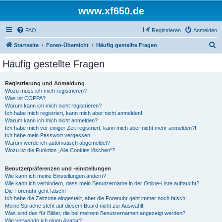
www.xf650.de
FAQ
Registrieren
Anmelden
S
Startseite
Foren-Übersicht
Häufig gestellte Fragen
u
Häufig gestellte Fragen
c
h
Registrierung und Anmeldung
Wozu muss ich mich registrieren?
e
Was ist COPPA?
Warum kann ich mich nicht registrieren?
Ich habe mich registriert, kann mich aber nicht anmelden!
Warum kann ich mich nicht anmelden?
Ich habe mich vor einiger Zeit registriert, kann mich aber nicht mehr anmelden?!
Ich habe mein Passwort vergessen!
Warum werde ich automatisch abgemeldet?
Wozu ist die Funktion „Alle Cookies löschen“?
Benutzerpräferenzen und -einstellungen
Wie kann ich meine Einstellungen ändern?
Wie kann ich verhindern, dass mein Benutzername in der Online-Liste auftaucht?
Die Forenuhr geht falsch!
Ich habe die Zeitzone eingestellt, aber die Forenuhr geht immer noch falsch!
Meine Sprache steht auf diesem Board nicht zur Auswahl!
Was sind das für Bilder, die bei meinem Benutzernamen angezeigt werden?
Wie verwende ich einen Avatar?