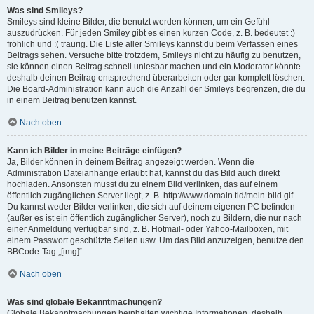
Was sind Smileys?
Smileys sind kleine Bilder, die benutzt werden können, um ein Gefühl
auszudrücken. Für jeden Smiley gibt es einen kurzen Code, z. B. bedeutet :)
fröhlich und :( traurig. Die Liste aller Smileys kannst du beim Verfassen eines
Beitrags sehen. Versuche bitte trotzdem, Smileys nicht zu häufig zu benutzen,
sie können einen Beitrag schnell unlesbar machen und ein Moderator könnte
deshalb deinen Beitrag entsprechend überarbeiten oder gar komplett löschen.
Die Board-Administration kann auch die Anzahl der Smileys begrenzen, die du
in einem Beitrag benutzen kannst.
Nach oben
Kann ich Bilder in meine Beiträge einfügen?
Ja, Bilder können in deinem Beitrag angezeigt werden. Wenn die
Administration Dateianhänge erlaubt hat, kannst du das Bild auch direkt
hochladen. Ansonsten musst du zu einem Bild verlinken, das auf einem
öffentlich zugänglichen Server liegt, z. B. http://www.domain.tld/mein-bild.gif.
Du kannst weder Bilder verlinken, die sich auf deinem eigenen PC befinden
(außer es ist ein öffentlich zugänglicher Server), noch zu Bildern, die nur nach
einer Anmeldung verfügbar sind, z. B. Hotmail- oder Yahoo-Mailboxen, mit
einem Passwort geschützte Seiten usw. Um das Bild anzuzeigen, benutze den
BBCode-Tag „[img]“.
Nach oben
Was sind globale Bekanntmachungen?
Globale Bekanntmachungen beinhalten wichtige Informationen, deshalb