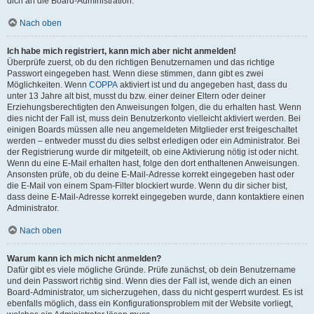
dich an die Board-Administration.
Nach oben
Ich habe mich registriert, kann mich aber nicht anmelden!
Überprüfe zuerst, ob du den richtigen Benutzernamen und das richtige
Passwort eingegeben hast. Wenn diese stimmen, dann gibt es zwei
Möglichkeiten. Wenn
COPPA
aktiviert ist und du angegeben hast, dass du
unter 13 Jahre alt bist, musst du bzw. einer deiner Eltern oder deiner
Erziehungsberechtigten den Anweisungen folgen, die du erhalten hast. Wenn
dies nicht der Fall ist, muss dein Benutzerkonto vielleicht aktiviert werden. Bei
einigen Boards müssen alle neu angemeldeten Mitglieder erst freigeschaltet
werden – entweder musst du dies selbst erledigen oder ein Administrator. Bei
der Registrierung wurde dir mitgeteilt, ob eine Aktivierung nötig ist oder nicht.
Wenn du eine E-Mail erhalten hast, folge den dort enthaltenen Anweisungen.
Ansonsten prüfe, ob du deine E-Mail-Adresse korrekt eingegeben hast oder
die E-Mail von einem Spam-Filter blockiert wurde. Wenn du dir sicher bist,
dass deine E-Mail-Adresse korrekt eingegeben wurde, dann kontaktiere einen
Administrator.
Nach oben
Warum kann ich mich nicht anmelden?
Dafür gibt es viele mögliche Gründe. Prüfe zunächst, ob dein Benutzername
und dein Passwort richtig sind. Wenn dies der Fall ist, wende dich an einen
Board-Administrator, um sicherzugehen, dass du nicht gesperrt wurdest. Es ist
ebenfalls möglich, dass ein Konfigurationsproblem mit der Website vorliegt,