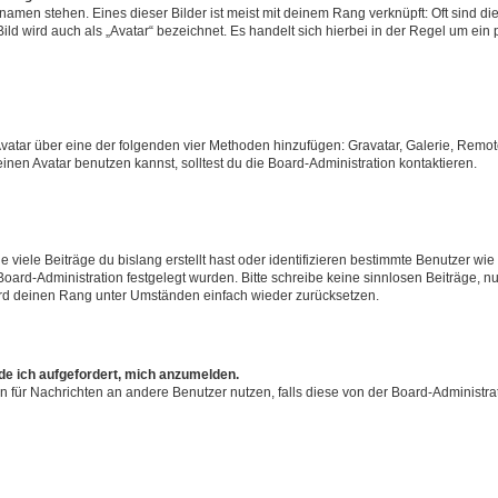
amen stehen. Eines dieser Bilder ist meist mit deinem Rang verknüpft: Oft sind di
ld wird auch als „Avatar“ bezeichnet. Es handelt sich hierbei in der Regel um ein
 Avatar über eine der folgenden vier Methoden hinzufügen: Gravatar, Galerie, Rem
en Avatar benutzen kannst, solltest du die Board-Administration kontaktieren.
viele Beiträge du bislang erstellt hast oder identifizieren bestimmte Benutzer w
 Board-Administration festgelegt wurden. Bitte schreibe keine sinnlosen Beiträge
wird deinen Rang unter Umständen einfach wieder zurücksetzen.
rde ich aufgefordert, mich anzumelden.
ion für Nachrichten an andere Benutzer nutzen, falls diese von der Board-Administ