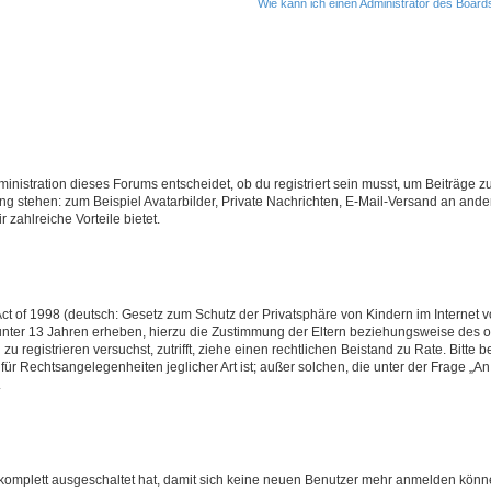
Wie kann ich einen Administrator des Board
istration dieses Forums entscheidet, ob du registriert sein musst, um Beiträge zu s
ung stehen: zum Beispiel Avatarbilder, Private Nachrichten, E-Mail-Versand an ander
 zahlreiche Vorteile bietet.
t of 1998 (deutsch: Gesetz zum Schutz der Privatsphäre von Kindern im Internet vo
unter 13 Jahren erheben, hierzu die Zustimmung der Eltern beziehungsweise des o
h zu registrieren versuchst, zutrifft, ziehe einen rechtlichen Beistand zu Rate. Bit
für Rechtsangelegenheiten jeglicher Art ist; außer solchen, die unter der Frage „
.
g komplett ausgeschaltet hat, damit sich keine neuen Benutzer mehr anmelden könn