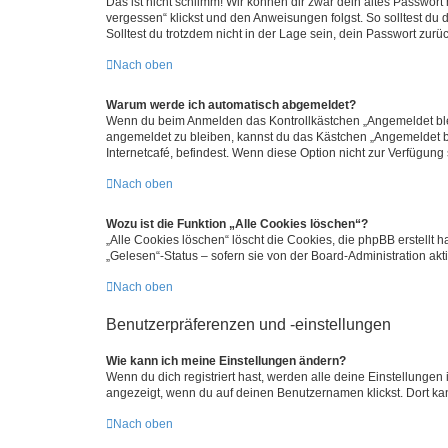
Das ist nicht schlimm! Wir können dir zwar dein altes Passwort
vergessen“ klickst und den Anweisungen folgst. So solltest du
Solltest du trotzdem nicht in der Lage sein, dein Passwort zur
Nach oben
Warum werde ich automatisch abgemeldet?
Wenn du beim Anmelden das Kontrollkästchen „Angemeldet bleib
angemeldet zu bleiben, kannst du das Kästchen „Angemeldet b
Internetcafé, befindest. Wenn diese Option nicht zur Verfügung
Nach oben
Wozu ist die Funktion „Alle Cookies löschen“?
„Alle Cookies löschen“ löscht die Cookies, die phpBB erstellt
„Gelesen“-Status – sofern sie von der Board-Administration ak
Nach oben
Benutzerpräferenzen und -einstellungen
Wie kann ich meine Einstellungen ändern?
Wenn du dich registriert hast, werden alle deine Einstellunge
angezeigt, wenn du auf deinen Benutzernamen klickst. Dort kan
Nach oben