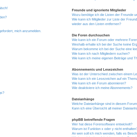
alsch!
Freunde und ignorierte Mitglieder
Wozu benötige ich die Listen der Freunde un
rden?
Wie kann ich Mitglieder zur Liste der Freund
wieder aus den Listen entfernen?
fgefordert, mich anzumelden.
Die Foren durchsuchen
Wie kann ich ein Forum oder mehrere For
Weshalb erhalte ich bei der Suche keine Er
Warum bekomme ich bei der Suche eine lee
Wie kann ich nach Mitgliedern suchen?
Wie kann ich meine eigenen Beiträge und T
Abonnements und Lesezeichen
Was ist der Unterschied zwischen einem L
Wie kann ich ein Lesezeichen auf ein Them
Wie kann ich ein Forum abonnieren?
Wie deaktiviere ich meine Abonnements?
gs?
Dateianhänge
Welche Dateianhänge sind in diesem Forum
Kann ich eine Übersicht all meiner Dateian
phpBB betreffende Fragen
Wer hat diese Forensoftware entwickelt?
Warum ist Funktion x oder y nicht enthalten
An wen soll ich mich wenden, falls es Besc