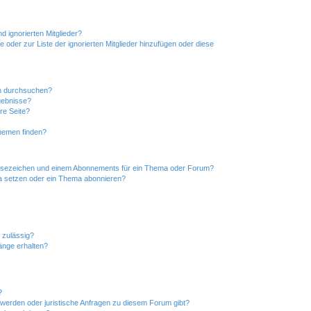
d ignorierten Mitglieder?
e oder zur Liste der ignorierten Mitglieder hinzufügen oder diese
en durchsuchen?
gebnisse?
re Seite?
hemen finden?
esezeichen und einem Abonnements für ein Thema oder Forum?
a setzen oder ein Thema abonnieren?
 zulässig?
hänge erhalten?
?
hwerden oder juristische Anfragen zu diesem Forum gibt?