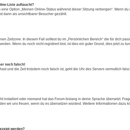
ine-Liste auftaucht?
n eine Option „Meinen Online-Status während dieser Sitzung verbergen“. Wenn du d
st dann als unsichtbarer Besucher gezählt.
en Zeitzone. In diesem Fall solltest du im „Persönlichen Bereich“ die für dich passe
den. Wenn du noch nicht registriert bist, ist dies ein guter Grund, dies jetzt zu tun
mer noch falsch!
t hast und die Zeit trotzdem noch falsch ist, geht die Uhr des Servers vermutlich fal
t installiert oder niemand hat das Forum bislang in deine Sprache übersetzt. Frag
, würden wir uns freuen, wenn du es übersetzen würdest. Weitere Informationen dazu
gezeigt werden?