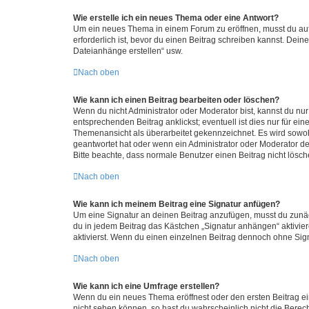
Wie erstelle ich ein neues Thema oder eine Antwort?
Um ein neues Thema in einem Forum zu eröffnen, musst du auf 
erforderlich ist, bevor du einen Beitrag schreiben kannst. Dein
Dateianhänge erstellen“ usw.
Nach oben
Wie kann ich einen Beitrag bearbeiten oder löschen?
Wenn du nicht Administrator oder Moderator bist, kannst du nu
entsprechenden Beitrag anklickst; eventuell ist dies nur für e
Themenansicht als überarbeitet gekennzeichnet. Es wird sowohl
geantwortet hat oder wenn ein Administrator oder Moderator dein
Bitte beachte, dass normale Benutzer einen Beitrag nicht lösc
Nach oben
Wie kann ich meinem Beitrag eine Signatur anfügen?
Um eine Signatur an deinen Beitrag anzufügen, musst du zunäch
du in jedem Beitrag das Kästchen „Signatur anhängen“ aktivi
aktivierst. Wenn du einen einzelnen Beitrag dennoch ohne Sign
Nach oben
Wie kann ich eine Umfrage erstellen?
Wenn du ein neues Thema eröffnest oder den ersten Beitrag eine
nicht sehen können, so hast du wahrscheinlich nicht die Berec