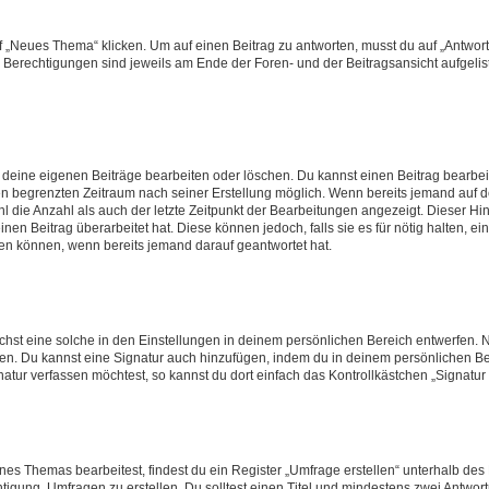
„Neues Thema“ klicken. Um auf einen Beitrag zu antworten, musst du auf „Antworte
e Berechtigungen sind jeweils am Ende der Foren- und der Beitragsansicht aufgeliste
r deine eigenen Beiträge bearbeiten oder löschen. Du kannst einen Beitrag bearbe
inen begrenzten Zeitraum nach seiner Erstellung möglich. Wenn bereits jemand auf de
 die Anzahl als auch der letzte Zeitpunkt der Bearbeitungen angezeigt. Dieser Hi
en Beitrag überarbeitet hat. Diese können jedoch, falls sie es für nötig halten, ei
hen können, wenn bereits jemand darauf geantwortet hat.
st eine solche in den Einstellungen in deinem persönlichen Bereich entwerfen. Na
eren. Du kannst eine Signatur auch hinzufügen, indem du in deinem persönlichen 
atur verfassen möchtest, so kannst du dort einfach das Kontrollkästchen „Signatu
s Themas bearbeitest, findest du ein Register „Umfrage erstellen“ unterhalb des F
htigung, Umfragen zu erstellen. Du solltest einen Titel und mindestens zwei Antwo