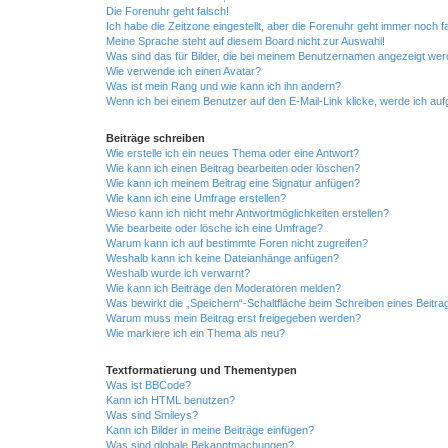
Die Forenuhr geht falsch!
Ich habe die Zeitzone eingestellt, aber die Forenuhr geht immer noch f
Meine Sprache steht auf diesem Board nicht zur Auswahl!
Was sind das für Bilder, die bei meinem Benutzernamen angezeigt we
Wie verwende ich einen Avatar?
Was ist mein Rang und wie kann ich ihn ändern?
Wenn ich bei einem Benutzer auf den E-Mail-Link klicke, werde ich au
Beiträge schreiben
Wie erstelle ich ein neues Thema oder eine Antwort?
Wie kann ich einen Beitrag bearbeiten oder löschen?
Wie kann ich meinem Beitrag eine Signatur anfügen?
Wie kann ich eine Umfrage erstellen?
Wieso kann ich nicht mehr Antwortmöglichkeiten erstellen?
Wie bearbeite oder lösche ich eine Umfrage?
Warum kann ich auf bestimmte Foren nicht zugreifen?
Weshalb kann ich keine Dateianhänge anfügen?
Weshalb wurde ich verwarnt?
Wie kann ich Beiträge den Moderatoren melden?
Was bewirkt die „Speichern“-Schaltfläche beim Schreiben eines Beitra
Warum muss mein Beitrag erst freigegeben werden?
Wie markiere ich ein Thema als neu?
Textformatierung und Thementypen
Was ist BBCode?
Kann ich HTML benutzen?
Was sind Smileys?
Kann ich Bilder in meine Beiträge einfügen?
Was sind globale Bekanntmachungen?