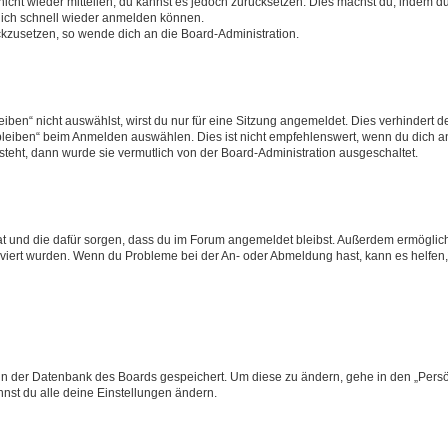
 nicht wieder mitteilen, du kannst es jedoch zurücksetzen. Dies machst du, indem 
 dich schnell wieder anmelden können.
ückzusetzen, so wende dich an die Board-Administration.
en“ nicht auswählst, wirst du nur für eine Sitzung angemeldet. Dies verhindert 
leiben“ beim Anmelden auswählen. Dies ist nicht empfehlenswert, wenn du dich an
 steht, dann wurde sie vermutlich von der Board-Administration ausgeschaltet.
 hat und die dafür sorgen, dass du im Forum angemeldet bleibst. Außerdem ermögli
tiviert wurden. Wenn du Probleme bei der An- oder Abmeldung hast, kann es helfen
n in der Datenbank des Boards gespeichert. Um diese zu ändern, gehe in den „Persö
nst du alle deine Einstellungen ändern.