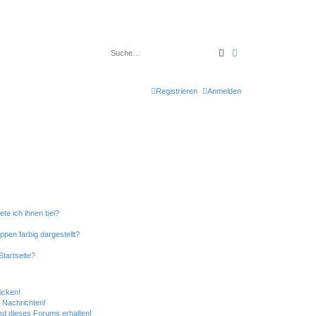
Suche
Erweiterte Suche
Registrieren
Anmelden
ete ich ihnen bei?
en farbig dargestellt?
tartseite?
icken!
 Nachrichten!
ed dieses Forums erhalten!