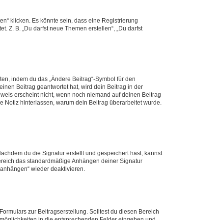
n“ klicken. Es könnte sein, dass eine Registrierung
t. Z. B. „Du darfst neue Themen erstellen“, „Du darfst
iten, indem du das „Ändere Beitrag“-Symbol für den
inen Beitrag geantwortet hat, wird dein Beitrag in der
nweis erscheint nicht, wenn noch niemand auf deinen Beitrag
ne Notiz hinterlassen, warum dein Beitrag überarbeitet wurde.
chdem du die Signatur erstellt und gespeichert hast, kannst
Bereich das standardmäßige Anhängen deiner Signatur
r anhängen“ wieder deaktivieren.
ormulars zur Beitragserstellung. Solltest du diesen Bereich
rtmöglichkeiten in die entsprechenden Felder eingeben und