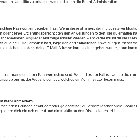
 wurden. Um Hilfe zu erhalten, wende dich an die Board-Administration.
 richtige Passwort eingegeben hast. Wenn diese stimmen, dann gibt es zwei Mögl
tern oder deiner Erziehungsberechtigten den Anweisungen folgen, die du erhalten ha
u angemeldeten Mitglieder erst freigeschaltet werden – entweder musst du dies selbs
. Wenn du eine E-Mail erhalten hast, folge den dort enthaltenen Anweisungen. Ansons
 dir sicher bist, dass deine E-Mail-Adresse korrekt eingegeben wurde, dann kontak
Benutzername und dein Passwort richtig sind. Wenn dies der Fall ist, wende dich a
ionsproblem mit der Website vorliegt, welches ein Administrator lösen muss.
icht mehr anmelden?!
erschieden Gründen deaktiviert oder gelöscht hat. Außerdem löschen viele Boards r
triere dich einfach erneut und nimm aktiv an den Diskussionen teil!