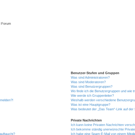
d Forum
Benutzer-Stufen und Gruppen
Was sind Administratoren?
Was sind Moderatoren?
Was sind Benutzergruppen?
Wo finde ich die Benutzergruppen und wie tr
Wie werde ich Gruppenleiter?
anmelden?!
Weshalb werden verschiedene Benutzergrupp
Was ist eine Hauptgruppe?
Was bedeutet der „Das Team“-Link auf der S
Private Nachrichten
Ich kann keine Privaten Nachrichten versch
Ich bekomme ständig unerwünschte Private
auftaucht?
Ich habe eine Spam-E-Mail von einem Mitgli