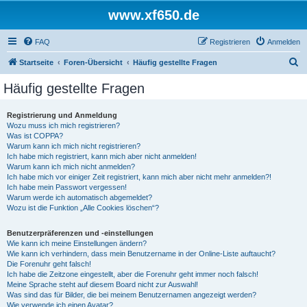
www.xf650.de
FAQ
Registrieren
Anmelden
S
Startseite
Foren-Übersicht
Häufig gestellte Fragen
u
Häufig gestellte Fragen
c
h
Registrierung und Anmeldung
Wozu muss ich mich registrieren?
e
Was ist COPPA?
Warum kann ich mich nicht registrieren?
Ich habe mich registriert, kann mich aber nicht anmelden!
Warum kann ich mich nicht anmelden?
Ich habe mich vor einiger Zeit registriert, kann mich aber nicht mehr anmelden?!
Ich habe mein Passwort vergessen!
Warum werde ich automatisch abgemeldet?
Wozu ist die Funktion „Alle Cookies löschen“?
Benutzerpräferenzen und -einstellungen
Wie kann ich meine Einstellungen ändern?
Wie kann ich verhindern, dass mein Benutzername in der Online-Liste auftaucht?
Die Forenuhr geht falsch!
Ich habe die Zeitzone eingestellt, aber die Forenuhr geht immer noch falsch!
Meine Sprache steht auf diesem Board nicht zur Auswahl!
Was sind das für Bilder, die bei meinem Benutzernamen angezeigt werden?
Wie verwende ich einen Avatar?