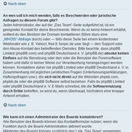
Nach oben
An wen soll ich mich wenden, falls es Beschwerden oder juristische
Anfragen zu diesem Forum gibt?
Jeder Administrator, der auf der „Das Team“-Seite aufgeführt ist, ist ein
geeigneter Kontakt für deine Beschwerde. Wenn du so keine Antwort erhältst,
solltest du den Besitzer der Domain kontaktieren (führe dazu eine
„WHOIS“-Abfrage
durch) oder — falls diese Seite bei einem kostenlosen
Webhoster wie z. B. Yahoo!, free.fr, funpic.de usw. liegt — den Support oder
den Abuse-Kontakt des betreffenden Dienstes. Bitte beachte, dass phpBB
Limited (phpBB.com) und phpBB Deutschland e. V. (phpBB.de)
absolut keinen
Einfluss
auf die Benutzung oder den oder die Benutzer der Forensoftware
haben und dafür in keiner Weise zur Verantwortung herangezogen werden
können. Kontaktiere daher nie phpBB Limited oder phpBB Deutschland e. V. in
Zusammenhang mit jeglichen juristischen Fragen (Unterlassungserklärungen,
Haftungsfragen usw.), die
sich nicht direkt
auf die Websiten phpbb.com,
phpbb.de oder die phpBB-Software selbst beziehen. Falls du phpBB Limited
oder phpBB Deutschland e. V. E-Mails schreibst, die die
Softwarenutzung
durch Dritte
betreffen, so wirst du, wenn überhaupt, höchstens eine knappe
Antwort erhalten.
Nach oben
Wie kann ich einen Administrator des Boards kontaktieren?
Alle Benutzer des Boards können das Kontaktformular nutzen, wenn die
Funktion durch die Board-Administration aktiviert wurde.
Mitglieder des Boards können zusätzlich den Link „Das Team“ verwenden.