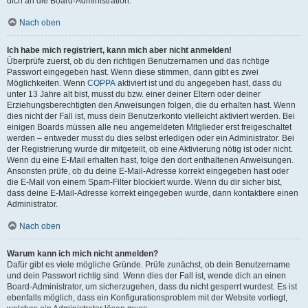
dich an die Board-Administration.
Nach oben
Ich habe mich registriert, kann mich aber nicht anmelden!
Überprüfe zuerst, ob du den richtigen Benutzernamen und das richtige
Passwort eingegeben hast. Wenn diese stimmen, dann gibt es zwei
Möglichkeiten. Wenn
COPPA
aktiviert ist und du angegeben hast, dass du
unter 13 Jahre alt bist, musst du bzw. einer deiner Eltern oder deiner
Erziehungsberechtigten den Anweisungen folgen, die du erhalten hast. Wenn
dies nicht der Fall ist, muss dein Benutzerkonto vielleicht aktiviert werden. Bei
einigen Boards müssen alle neu angemeldeten Mitglieder erst freigeschaltet
werden – entweder musst du dies selbst erledigen oder ein Administrator. Bei
der Registrierung wurde dir mitgeteilt, ob eine Aktivierung nötig ist oder nicht.
Wenn du eine E-Mail erhalten hast, folge den dort enthaltenen Anweisungen.
Ansonsten prüfe, ob du deine E-Mail-Adresse korrekt eingegeben hast oder
die E-Mail von einem Spam-Filter blockiert wurde. Wenn du dir sicher bist,
dass deine E-Mail-Adresse korrekt eingegeben wurde, dann kontaktiere einen
Administrator.
Nach oben
Warum kann ich mich nicht anmelden?
Dafür gibt es viele mögliche Gründe. Prüfe zunächst, ob dein Benutzername
und dein Passwort richtig sind. Wenn dies der Fall ist, wende dich an einen
Board-Administrator, um sicherzugehen, dass du nicht gesperrt wurdest. Es ist
ebenfalls möglich, dass ein Konfigurationsproblem mit der Website vorliegt,