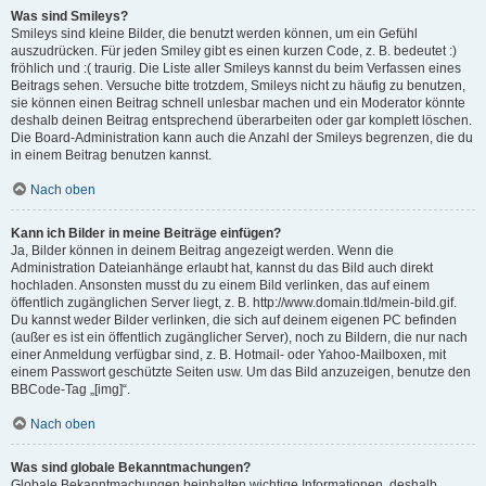
Was sind Smileys?
Smileys sind kleine Bilder, die benutzt werden können, um ein Gefühl
auszudrücken. Für jeden Smiley gibt es einen kurzen Code, z. B. bedeutet :)
fröhlich und :( traurig. Die Liste aller Smileys kannst du beim Verfassen eines
Beitrags sehen. Versuche bitte trotzdem, Smileys nicht zu häufig zu benutzen,
sie können einen Beitrag schnell unlesbar machen und ein Moderator könnte
deshalb deinen Beitrag entsprechend überarbeiten oder gar komplett löschen.
Die Board-Administration kann auch die Anzahl der Smileys begrenzen, die du
in einem Beitrag benutzen kannst.
Nach oben
Kann ich Bilder in meine Beiträge einfügen?
Ja, Bilder können in deinem Beitrag angezeigt werden. Wenn die
Administration Dateianhänge erlaubt hat, kannst du das Bild auch direkt
hochladen. Ansonsten musst du zu einem Bild verlinken, das auf einem
öffentlich zugänglichen Server liegt, z. B. http://www.domain.tld/mein-bild.gif.
Du kannst weder Bilder verlinken, die sich auf deinem eigenen PC befinden
(außer es ist ein öffentlich zugänglicher Server), noch zu Bildern, die nur nach
einer Anmeldung verfügbar sind, z. B. Hotmail- oder Yahoo-Mailboxen, mit
einem Passwort geschützte Seiten usw. Um das Bild anzuzeigen, benutze den
BBCode-Tag „[img]“.
Nach oben
Was sind globale Bekanntmachungen?
Globale Bekanntmachungen beinhalten wichtige Informationen, deshalb