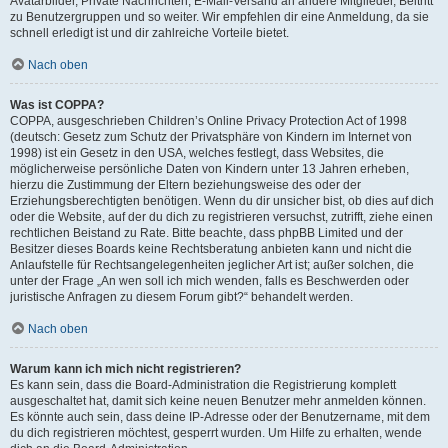
Avatarbilder, Private Nachrichten, E-Mail-Versand an andere Mitglieder, Beitritt
zu Benutzergruppen und so weiter. Wir empfehlen dir eine Anmeldung, da sie
schnell erledigt ist und dir zahlreiche Vorteile bietet.
Nach oben
Was ist COPPA?
COPPA, ausgeschrieben Children’s Online Privacy Protection Act of 1998
(deutsch: Gesetz zum Schutz der Privatsphäre von Kindern im Internet von
1998) ist ein Gesetz in den USA, welches festlegt, dass Websites, die
möglicherweise persönliche Daten von Kindern unter 13 Jahren erheben,
hierzu die Zustimmung der Eltern beziehungsweise des oder der
Erziehungsberechtigten benötigen. Wenn du dir unsicher bist, ob dies auf dich
oder die Website, auf der du dich zu registrieren versuchst, zutrifft, ziehe einen
rechtlichen Beistand zu Rate. Bitte beachte, dass phpBB Limited und der
Besitzer dieses Boards keine Rechtsberatung anbieten kann und nicht die
Anlaufstelle für Rechtsangelegenheiten jeglicher Art ist; außer solchen, die
unter der Frage „An wen soll ich mich wenden, falls es Beschwerden oder
juristische Anfragen zu diesem Forum gibt?“ behandelt werden.
Nach oben
Warum kann ich mich nicht registrieren?
Es kann sein, dass die Board-Administration die Registrierung komplett
ausgeschaltet hat, damit sich keine neuen Benutzer mehr anmelden können.
Es könnte auch sein, dass deine IP-Adresse oder der Benutzername, mit dem
du dich registrieren möchtest, gesperrt wurden. Um Hilfe zu erhalten, wende