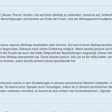
„Neues Thema“ klicken. Um auf einen Beitrag zu antworten, musst du auf „Antworte
e Berechtigungen sind jeweils am Ende der Foren- und der Beitragsansicht aufgeliste
r deine eigenen Beiträge bearbeiten oder löschen. Du kannst einen Beitrag bearbe
inen begrenzten Zeitraum nach seiner Erstellung möglich. Wenn bereits jemand auf de
 die Anzahl als auch der letzte Zeitpunkt der Bearbeitungen angezeigt. Dieser Hi
en Beitrag überarbeitet hat. Diese können jedoch, falls sie es für nötig halten, ei
hen können, wenn bereits jemand darauf geantwortet hat.
st eine solche in den Einstellungen in deinem persönlichen Bereich entwerfen. Na
eren. Du kannst eine Signatur auch hinzufügen, indem du in deinem persönlichen 
atur verfassen möchtest, so kannst du dort einfach das Kontrollkästchen „Signatu