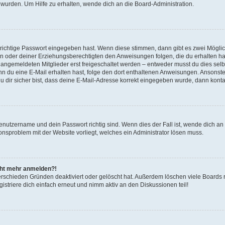
 wurden. Um Hilfe zu erhalten, wende dich an die Board-Administration.
 richtige Passwort eingegeben hast. Wenn diese stimmen, dann gibt es zwei Mögl
tern oder deiner Erziehungsberechtigten den Anweisungen folgen, die du erhalten ha
u angemeldeten Mitglieder erst freigeschaltet werden – entweder musst du dies selbs
. Wenn du eine E-Mail erhalten hast, folge den dort enthaltenen Anweisungen. Ansons
 dir sicher bist, dass deine E-Mail-Adresse korrekt eingegeben wurde, dann kontak
Benutzername und dein Passwort richtig sind. Wenn dies der Fall ist, wende dich a
ionsproblem mit der Website vorliegt, welches ein Administrator lösen muss.
icht mehr anmelden?!
erschieden Gründen deaktiviert oder gelöscht hat. Außerdem löschen viele Boards r
triere dich einfach erneut und nimm aktiv an den Diskussionen teil!