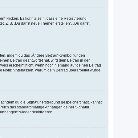
n“ klicken. Es könnte sein, dass eine Registrierung
t. Z. B. „Du darfst neue Themen erstellen“, „Du darfst
iten, indem du das „Ändere Beitrag“-Symbol für den
inen Beitrag geantwortet hat, wird dein Beitrag in der
nweis erscheint nicht, wenn noch niemand auf deinen Beitrag
ne Notiz hinterlassen, warum dein Beitrag überarbeitet wurde.
chdem du die Signatur erstellt und gespeichert hast, kannst
Bereich das standardmäßige Anhängen deiner Signatur
r anhängen“ wieder deaktivieren.