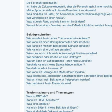
Die Forenuhr geht falsch!
Ich habe die Zeitzone eingestellt, aber die Forenuhr geht immer noch f
Meine Sprache steht auf diesem Board nicht zur Auswahl!
Was sind das für Bilder, die bei meinem Benutzernamen angezeigt we
Wie verwende ich einen Avatar?
Was ist mein Rang und wie kann ich ihn ändern?
Wenn ich bei einem Benutzer auf den E-Mail-Link klicke, werde ich au
Beiträge schreiben
Wie erstelle ich ein neues Thema oder eine Antwort?
Wie kann ich einen Beitrag bearbeiten oder löschen?
Wie kann ich meinem Beitrag eine Signatur anfügen?
Wie kann ich eine Umfrage erstellen?
Wieso kann ich nicht mehr Antwortmöglichkeiten erstellen?
Wie bearbeite oder lösche ich eine Umfrage?
Warum kann ich auf bestimmte Foren nicht zugreifen?
Weshalb kann ich keine Dateianhänge anfügen?
Weshalb wurde ich verwarnt?
Wie kann ich Beiträge den Moderatoren melden?
Was bewirkt die „Speichern“-Schaltfläche beim Schreiben eines Beitra
Warum muss mein Beitrag erst freigegeben werden?
Wie markiere ich ein Thema als neu?
Textformatierung und Thementypen
Was ist BBCode?
Kann ich HTML benutzen?
Was sind Smileys?
Kann ich Bilder in meine Beiträge einfügen?
Was sind globale Bekanntmachungen?