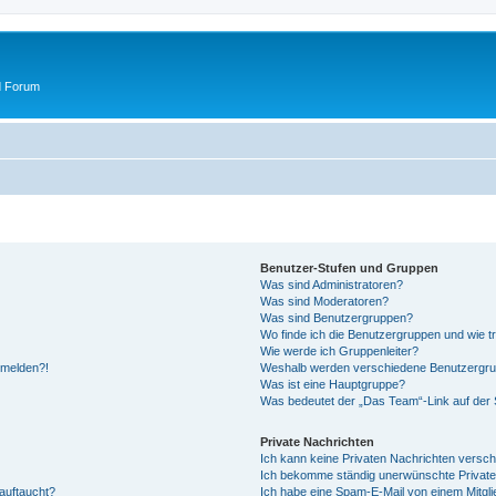
d Forum
Benutzer-Stufen und Gruppen
Was sind Administratoren?
Was sind Moderatoren?
Was sind Benutzergruppen?
Wo finde ich die Benutzergruppen und wie tr
Wie werde ich Gruppenleiter?
anmelden?!
Weshalb werden verschiedene Benutzergrupp
Was ist eine Hauptgruppe?
Was bedeutet der „Das Team“-Link auf der S
Private Nachrichten
Ich kann keine Privaten Nachrichten versch
Ich bekomme ständig unerwünschte Private
auftaucht?
Ich habe eine Spam-E-Mail von einem Mitgli