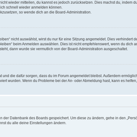
 nicht wieder mitteilen, du kannst es jedoch zurücksetzen. Dies machst du, indem 
 dich schnell wieder anmelden können.
ückzusetzen, so wende dich an die Board-Administration.
en“ nicht auswählst, wirst du nur für eine Sitzung angemeldet. Dies verhindert 
leiben“ beim Anmelden auswählen. Dies ist nicht empfehlenswert, wenn du dich an
 steht, dann wurde sie vermutlich von der Board-Administration ausgeschaltet.
 hat und die dafür sorgen, dass du im Forum angemeldet bleibst. Außerdem ermögli
tiviert wurden. Wenn du Probleme bei der An- oder Abmeldung hast, kann es helfen
n in der Datenbank des Boards gespeichert. Um diese zu ändern, gehe in den „Persö
nst du alle deine Einstellungen ändern.