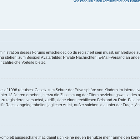
Wie kann ich einen Administrator des Board
istration dieses Forums entscheidet, ob du registriert sein musst, um Beiträge zu s
ung stehen: zum Beispiel Avatarbilder, Private Nachrichten, E-Mail-Versand an ander
 zahlreiche Vorteile bietet.
t of 1998 (deutsch: Gesetz zum Schutz der Privatsphäre von Kindern im Internet vo
unter 13 Jahren erheben, hierzu die Zustimmung der Eltern beziehungsweise des o
h zu registrieren versuchst, zutrifft, ziehe einen rechtlichen Beistand zu Rate. Bit
für Rechtsangelegenheiten jeglicher Art ist; außer solchen, die unter der Frage „
.
g komplett ausgeschaltet hat, damit sich keine neuen Benutzer mehr anmelden könn