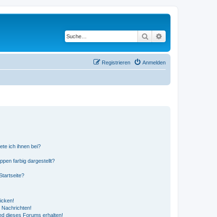
Suche
Erweiterte Suche
Registrieren
Anmelden
ete ich ihnen bei?
en farbig dargestellt?
tartseite?
icken!
 Nachrichten!
ed dieses Forums erhalten!