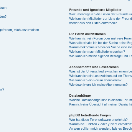
alsch!
Freunde und ignorierte Mitglieder
Wozu benötige ich die Listen der Freunde un
rden?
Wie kann ich Mitglieder zur Liste der Freund
wieder aus den Listen entfernen?
fgefordert, mich anzumelden.
Die Foren durchsuchen
Wie kann ich ein Forum oder mehrere For
Weshalb erhalte ich bei der Suche keine Er
Warum bekomme ich bei der Suche eine lee
Wie kann ich nach Mitgliedern suchen?
Wie kann ich meine eigenen Beiträge und T
Abonnements und Lesezeichen
Was ist der Unterschied zwischen einem L
Wie kann ich ein Lesezeichen auf ein Them
Wie kann ich ein Forum abonnieren?
Wie deaktiviere ich meine Abonnements?
gs?
Dateianhänge
Welche Dateianhänge sind in diesem Forum
Kann ich eine Übersicht all meiner Dateian
phpBB betreffende Fragen
Wer hat diese Forensoftware entwickelt?
Warum ist Funktion x oder y nicht enthalten
An wen soll ich mich wenden, falls es Besc