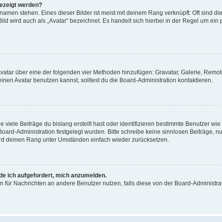
gezeigt werden?
amen stehen. Eines dieser Bilder ist meist mit deinem Rang verknüpft: Oft sind di
ld wird auch als „Avatar“ bezeichnet. Es handelt sich hierbei in der Regel um ein
 Avatar über eine der folgenden vier Methoden hinzufügen: Gravatar, Galerie, Rem
en Avatar benutzen kannst, solltest du die Board-Administration kontaktieren.
viele Beiträge du bislang erstellt hast oder identifizieren bestimmte Benutzer w
 Board-Administration festgelegt wurden. Bitte schreibe keine sinnlosen Beiträge
wird deinen Rang unter Umständen einfach wieder zurücksetzen.
rde ich aufgefordert, mich anzumelden.
ion für Nachrichten an andere Benutzer nutzen, falls diese von der Board-Administ