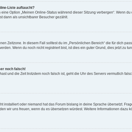
ine-Liste auftaucht?
n eine Option „Meinen Online-Status während dieser Sitzung verbergen“. Wenn du d
st dann als unsichtbarer Besucher gezählt.
en Zeitzone. In diesem Fall solltest du im „Persönlichen Bereich“ die für dich passe
den. Wenn du noch nicht registriert bist, ist dies ein guter Grund, dies jetzt zu tun
mer noch falsch!
t hast und die Zeit trotzdem noch falsch ist, geht die Uhr des Servers vermutlich fal
t installiert oder niemand hat das Forum bislang in deine Sprache übersetzt. Frag
, würden wir uns freuen, wenn du es übersetzen würdest. Weitere Informationen dazu