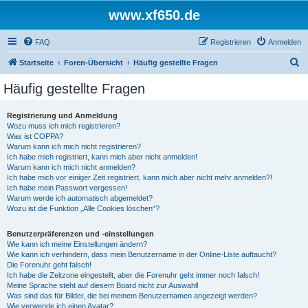
www.xf650.de
FAQ
Registrieren
Anmelden
S
Startseite
Foren-Übersicht
Häufig gestellte Fragen
u
Häufig gestellte Fragen
c
h
Registrierung und Anmeldung
Wozu muss ich mich registrieren?
e
Was ist COPPA?
Warum kann ich mich nicht registrieren?
Ich habe mich registriert, kann mich aber nicht anmelden!
Warum kann ich mich nicht anmelden?
Ich habe mich vor einiger Zeit registriert, kann mich aber nicht mehr anmelden?!
Ich habe mein Passwort vergessen!
Warum werde ich automatisch abgemeldet?
Wozu ist die Funktion „Alle Cookies löschen“?
Benutzerpräferenzen und -einstellungen
Wie kann ich meine Einstellungen ändern?
Wie kann ich verhindern, dass mein Benutzername in der Online-Liste auftaucht?
Die Forenuhr geht falsch!
Ich habe die Zeitzone eingestellt, aber die Forenuhr geht immer noch falsch!
Meine Sprache steht auf diesem Board nicht zur Auswahl!
Was sind das für Bilder, die bei meinem Benutzernamen angezeigt werden?
Wie verwende ich einen Avatar?