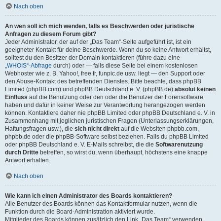
Nach oben
An wen soll ich mich wenden, falls es Beschwerden oder juristische
Anfragen zu diesem Forum gibt?
Jeder Administrator, der auf der „Das Team“-Seite aufgeführt ist, ist ein
geeigneter Kontakt für deine Beschwerde. Wenn du so keine Antwort erhältst,
solltest du den Besitzer der Domain kontaktieren (führe dazu eine
„WHOIS“-Abfrage
durch) oder — falls diese Seite bei einem kostenlosen
Webhoster wie z. B. Yahoo!, free.fr, funpic.de usw. liegt — den Support oder
den Abuse-Kontakt des betreffenden Dienstes. Bitte beachte, dass phpBB
Limited (phpBB.com) und phpBB Deutschland e. V. (phpBB.de)
absolut keinen
Einfluss
auf die Benutzung oder den oder die Benutzer der Forensoftware
haben und dafür in keiner Weise zur Verantwortung herangezogen werden
können. Kontaktiere daher nie phpBB Limited oder phpBB Deutschland e. V. in
Zusammenhang mit jeglichen juristischen Fragen (Unterlassungserklärungen,
Haftungsfragen usw.), die
sich nicht direkt
auf die Websiten phpbb.com,
phpbb.de oder die phpBB-Software selbst beziehen. Falls du phpBB Limited
oder phpBB Deutschland e. V. E-Mails schreibst, die die
Softwarenutzung
durch Dritte
betreffen, so wirst du, wenn überhaupt, höchstens eine knappe
Antwort erhalten.
Nach oben
Wie kann ich einen Administrator des Boards kontaktieren?
Alle Benutzer des Boards können das Kontaktformular nutzen, wenn die
Funktion durch die Board-Administration aktiviert wurde.
Mitglieder des Boards können zusätzlich den Link „Das Team“ verwenden.