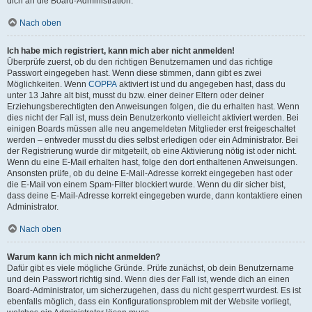
dich an die Board-Administration.
Nach oben
Ich habe mich registriert, kann mich aber nicht anmelden!
Überprüfe zuerst, ob du den richtigen Benutzernamen und das richtige
Passwort eingegeben hast. Wenn diese stimmen, dann gibt es zwei
Möglichkeiten. Wenn
COPPA
aktiviert ist und du angegeben hast, dass du
unter 13 Jahre alt bist, musst du bzw. einer deiner Eltern oder deiner
Erziehungsberechtigten den Anweisungen folgen, die du erhalten hast. Wenn
dies nicht der Fall ist, muss dein Benutzerkonto vielleicht aktiviert werden. Bei
einigen Boards müssen alle neu angemeldeten Mitglieder erst freigeschaltet
werden – entweder musst du dies selbst erledigen oder ein Administrator. Bei
der Registrierung wurde dir mitgeteilt, ob eine Aktivierung nötig ist oder nicht.
Wenn du eine E-Mail erhalten hast, folge den dort enthaltenen Anweisungen.
Ansonsten prüfe, ob du deine E-Mail-Adresse korrekt eingegeben hast oder
die E-Mail von einem Spam-Filter blockiert wurde. Wenn du dir sicher bist,
dass deine E-Mail-Adresse korrekt eingegeben wurde, dann kontaktiere einen
Administrator.
Nach oben
Warum kann ich mich nicht anmelden?
Dafür gibt es viele mögliche Gründe. Prüfe zunächst, ob dein Benutzername
und dein Passwort richtig sind. Wenn dies der Fall ist, wende dich an einen
Board-Administrator, um sicherzugehen, dass du nicht gesperrt wurdest. Es ist
ebenfalls möglich, dass ein Konfigurationsproblem mit der Website vorliegt,