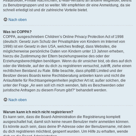
Avatarbilder, Private Nachrichten, E-Mail-Versand an andere Mitglieder, Beitritt
zu Benutzergruppen und so weiter. Wir empfehlen dir eine Anmeldung, da sie
schnell erledigt ist und dir zahlreiche Vorteile bietet.
Nach oben
Was ist COPPA?
COPPA, ausgeschrieben Children’s Online Privacy Protection Act of 1998
(deutsch: Gesetz zum Schutz der Privatsphäre von Kindern im Internet von
1998) ist ein Gesetz in den USA, welches festlegt, dass Websites, die
möglicherweise persönliche Daten von Kindern unter 13 Jahren erheben,
hierzu die Zustimmung der Eltern beziehungsweise des oder der
Erziehungsberechtigten benötigen. Wenn du dir unsicher bist, ob dies auf dich
oder die Website, auf der du dich zu registrieren versuchst, zutrifft, ziehe einen
rechtlichen Beistand zu Rate. Bitte beachte, dass phpBB Limited und der
Besitzer dieses Boards keine Rechtsberatung anbieten kann und nicht die
Anlaufstelle für Rechtsangelegenheiten jeglicher Art ist; außer solchen, die
unter der Frage „An wen soll ich mich wenden, falls es Beschwerden oder
juristische Anfragen zu diesem Forum gibt?“ behandelt werden.
Nach oben
Warum kann ich mich nicht registrieren?
Es kann sein, dass die Board-Administration die Registrierung komplett
ausgeschaltet hat, damit sich keine neuen Benutzer mehr anmelden können.
Es könnte auch sein, dass deine IP-Adresse oder der Benutzername, mit dem
du dich registrieren möchtest, gesperrt wurden. Um Hilfe zu erhalten, wende