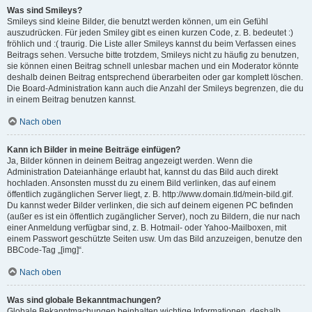
Was sind Smileys?
Smileys sind kleine Bilder, die benutzt werden können, um ein Gefühl
auszudrücken. Für jeden Smiley gibt es einen kurzen Code, z. B. bedeutet :)
fröhlich und :( traurig. Die Liste aller Smileys kannst du beim Verfassen eines
Beitrags sehen. Versuche bitte trotzdem, Smileys nicht zu häufig zu benutzen,
sie können einen Beitrag schnell unlesbar machen und ein Moderator könnte
deshalb deinen Beitrag entsprechend überarbeiten oder gar komplett löschen.
Die Board-Administration kann auch die Anzahl der Smileys begrenzen, die du
in einem Beitrag benutzen kannst.
Nach oben
Kann ich Bilder in meine Beiträge einfügen?
Ja, Bilder können in deinem Beitrag angezeigt werden. Wenn die
Administration Dateianhänge erlaubt hat, kannst du das Bild auch direkt
hochladen. Ansonsten musst du zu einem Bild verlinken, das auf einem
öffentlich zugänglichen Server liegt, z. B. http://www.domain.tld/mein-bild.gif.
Du kannst weder Bilder verlinken, die sich auf deinem eigenen PC befinden
(außer es ist ein öffentlich zugänglicher Server), noch zu Bildern, die nur nach
einer Anmeldung verfügbar sind, z. B. Hotmail- oder Yahoo-Mailboxen, mit
einem Passwort geschützte Seiten usw. Um das Bild anzuzeigen, benutze den
BBCode-Tag „[img]“.
Nach oben
Was sind globale Bekanntmachungen?
Globale Bekanntmachungen beinhalten wichtige Informationen, deshalb