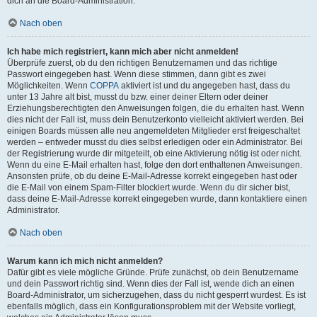
dich an die Board-Administration.
Nach oben
Ich habe mich registriert, kann mich aber nicht anmelden!
Überprüfe zuerst, ob du den richtigen Benutzernamen und das richtige
Passwort eingegeben hast. Wenn diese stimmen, dann gibt es zwei
Möglichkeiten. Wenn
COPPA
aktiviert ist und du angegeben hast, dass du
unter 13 Jahre alt bist, musst du bzw. einer deiner Eltern oder deiner
Erziehungsberechtigten den Anweisungen folgen, die du erhalten hast. Wenn
dies nicht der Fall ist, muss dein Benutzerkonto vielleicht aktiviert werden. Bei
einigen Boards müssen alle neu angemeldeten Mitglieder erst freigeschaltet
werden – entweder musst du dies selbst erledigen oder ein Administrator. Bei
der Registrierung wurde dir mitgeteilt, ob eine Aktivierung nötig ist oder nicht.
Wenn du eine E-Mail erhalten hast, folge den dort enthaltenen Anweisungen.
Ansonsten prüfe, ob du deine E-Mail-Adresse korrekt eingegeben hast oder
die E-Mail von einem Spam-Filter blockiert wurde. Wenn du dir sicher bist,
dass deine E-Mail-Adresse korrekt eingegeben wurde, dann kontaktiere einen
Administrator.
Nach oben
Warum kann ich mich nicht anmelden?
Dafür gibt es viele mögliche Gründe. Prüfe zunächst, ob dein Benutzername
und dein Passwort richtig sind. Wenn dies der Fall ist, wende dich an einen
Board-Administrator, um sicherzugehen, dass du nicht gesperrt wurdest. Es ist
ebenfalls möglich, dass ein Konfigurationsproblem mit der Website vorliegt,