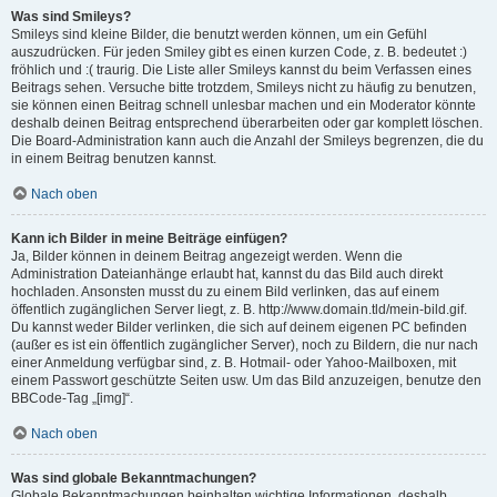
Was sind Smileys?
Smileys sind kleine Bilder, die benutzt werden können, um ein Gefühl
auszudrücken. Für jeden Smiley gibt es einen kurzen Code, z. B. bedeutet :)
fröhlich und :( traurig. Die Liste aller Smileys kannst du beim Verfassen eines
Beitrags sehen. Versuche bitte trotzdem, Smileys nicht zu häufig zu benutzen,
sie können einen Beitrag schnell unlesbar machen und ein Moderator könnte
deshalb deinen Beitrag entsprechend überarbeiten oder gar komplett löschen.
Die Board-Administration kann auch die Anzahl der Smileys begrenzen, die du
in einem Beitrag benutzen kannst.
Nach oben
Kann ich Bilder in meine Beiträge einfügen?
Ja, Bilder können in deinem Beitrag angezeigt werden. Wenn die
Administration Dateianhänge erlaubt hat, kannst du das Bild auch direkt
hochladen. Ansonsten musst du zu einem Bild verlinken, das auf einem
öffentlich zugänglichen Server liegt, z. B. http://www.domain.tld/mein-bild.gif.
Du kannst weder Bilder verlinken, die sich auf deinem eigenen PC befinden
(außer es ist ein öffentlich zugänglicher Server), noch zu Bildern, die nur nach
einer Anmeldung verfügbar sind, z. B. Hotmail- oder Yahoo-Mailboxen, mit
einem Passwort geschützte Seiten usw. Um das Bild anzuzeigen, benutze den
BBCode-Tag „[img]“.
Nach oben
Was sind globale Bekanntmachungen?
Globale Bekanntmachungen beinhalten wichtige Informationen, deshalb