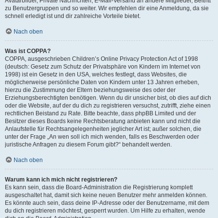
Avatarbilder, Private Nachrichten, E-Mail-Versand an andere Mitglieder, Beitritt
zu Benutzergruppen und so weiter. Wir empfehlen dir eine Anmeldung, da sie
schnell erledigt ist und dir zahlreiche Vorteile bietet.
Nach oben
Was ist COPPA?
COPPA, ausgeschrieben Children’s Online Privacy Protection Act of 1998
(deutsch: Gesetz zum Schutz der Privatsphäre von Kindern im Internet von
1998) ist ein Gesetz in den USA, welches festlegt, dass Websites, die
möglicherweise persönliche Daten von Kindern unter 13 Jahren erheben,
hierzu die Zustimmung der Eltern beziehungsweise des oder der
Erziehungsberechtigten benötigen. Wenn du dir unsicher bist, ob dies auf dich
oder die Website, auf der du dich zu registrieren versuchst, zutrifft, ziehe einen
rechtlichen Beistand zu Rate. Bitte beachte, dass phpBB Limited und der
Besitzer dieses Boards keine Rechtsberatung anbieten kann und nicht die
Anlaufstelle für Rechtsangelegenheiten jeglicher Art ist; außer solchen, die
unter der Frage „An wen soll ich mich wenden, falls es Beschwerden oder
juristische Anfragen zu diesem Forum gibt?“ behandelt werden.
Nach oben
Warum kann ich mich nicht registrieren?
Es kann sein, dass die Board-Administration die Registrierung komplett
ausgeschaltet hat, damit sich keine neuen Benutzer mehr anmelden können.
Es könnte auch sein, dass deine IP-Adresse oder der Benutzername, mit dem
du dich registrieren möchtest, gesperrt wurden. Um Hilfe zu erhalten, wende