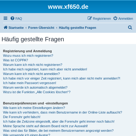
www.xf650.de
FAQ
Registrieren
Anmelden
S
Startseite
Foren-Übersicht
Häufig gestellte Fragen
u
Häufig gestellte Fragen
c
h
Registrierung und Anmeldung
Wozu muss ich mich registrieren?
e
Was ist COPPA?
Warum kann ich mich nicht registrieren?
Ich habe mich registriert, kann mich aber nicht anmelden!
Warum kann ich mich nicht anmelden?
Ich habe mich vor einiger Zeit registriert, kann mich aber nicht mehr anmelden?!
Ich habe mein Passwort vergessen!
Warum werde ich automatisch abgemeldet?
Wozu ist die Funktion „Alle Cookies löschen“?
Benutzerpräferenzen und -einstellungen
Wie kann ich meine Einstellungen ändern?
Wie kann ich verhindern, dass mein Benutzername in der Online-Liste auftaucht?
Die Forenuhr geht falsch!
Ich habe die Zeitzone eingestellt, aber die Forenuhr geht immer noch falsch!
Meine Sprache steht auf diesem Board nicht zur Auswahl!
Was sind das für Bilder, die bei meinem Benutzernamen angezeigt werden?
Wie verwende ich einen Avatar?