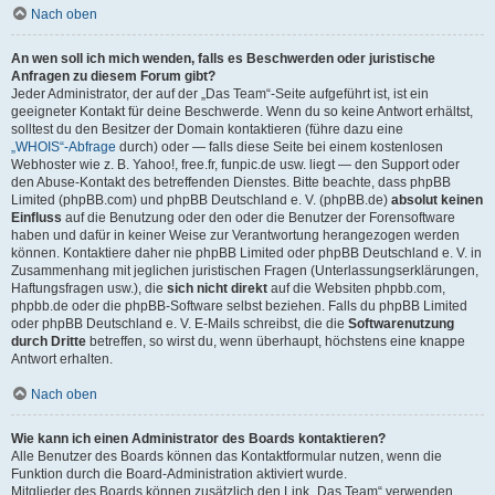
Nach oben
An wen soll ich mich wenden, falls es Beschwerden oder juristische
Anfragen zu diesem Forum gibt?
Jeder Administrator, der auf der „Das Team“-Seite aufgeführt ist, ist ein
geeigneter Kontakt für deine Beschwerde. Wenn du so keine Antwort erhältst,
solltest du den Besitzer der Domain kontaktieren (führe dazu eine
„WHOIS“-Abfrage
durch) oder — falls diese Seite bei einem kostenlosen
Webhoster wie z. B. Yahoo!, free.fr, funpic.de usw. liegt — den Support oder
den Abuse-Kontakt des betreffenden Dienstes. Bitte beachte, dass phpBB
Limited (phpBB.com) und phpBB Deutschland e. V. (phpBB.de)
absolut keinen
Einfluss
auf die Benutzung oder den oder die Benutzer der Forensoftware
haben und dafür in keiner Weise zur Verantwortung herangezogen werden
können. Kontaktiere daher nie phpBB Limited oder phpBB Deutschland e. V. in
Zusammenhang mit jeglichen juristischen Fragen (Unterlassungserklärungen,
Haftungsfragen usw.), die
sich nicht direkt
auf die Websiten phpbb.com,
phpbb.de oder die phpBB-Software selbst beziehen. Falls du phpBB Limited
oder phpBB Deutschland e. V. E-Mails schreibst, die die
Softwarenutzung
durch Dritte
betreffen, so wirst du, wenn überhaupt, höchstens eine knappe
Antwort erhalten.
Nach oben
Wie kann ich einen Administrator des Boards kontaktieren?
Alle Benutzer des Boards können das Kontaktformular nutzen, wenn die
Funktion durch die Board-Administration aktiviert wurde.
Mitglieder des Boards können zusätzlich den Link „Das Team“ verwenden.