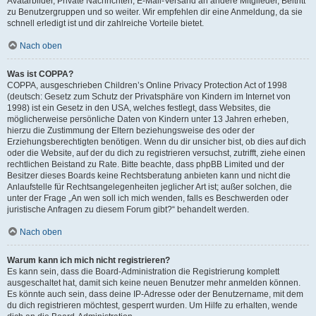
Avatarbilder, Private Nachrichten, E-Mail-Versand an andere Mitglieder, Beitritt
zu Benutzergruppen und so weiter. Wir empfehlen dir eine Anmeldung, da sie
schnell erledigt ist und dir zahlreiche Vorteile bietet.
Nach oben
Was ist COPPA?
COPPA, ausgeschrieben Children’s Online Privacy Protection Act of 1998
(deutsch: Gesetz zum Schutz der Privatsphäre von Kindern im Internet von
1998) ist ein Gesetz in den USA, welches festlegt, dass Websites, die
möglicherweise persönliche Daten von Kindern unter 13 Jahren erheben,
hierzu die Zustimmung der Eltern beziehungsweise des oder der
Erziehungsberechtigten benötigen. Wenn du dir unsicher bist, ob dies auf dich
oder die Website, auf der du dich zu registrieren versuchst, zutrifft, ziehe einen
rechtlichen Beistand zu Rate. Bitte beachte, dass phpBB Limited und der
Besitzer dieses Boards keine Rechtsberatung anbieten kann und nicht die
Anlaufstelle für Rechtsangelegenheiten jeglicher Art ist; außer solchen, die
unter der Frage „An wen soll ich mich wenden, falls es Beschwerden oder
juristische Anfragen zu diesem Forum gibt?“ behandelt werden.
Nach oben
Warum kann ich mich nicht registrieren?
Es kann sein, dass die Board-Administration die Registrierung komplett
ausgeschaltet hat, damit sich keine neuen Benutzer mehr anmelden können.
Es könnte auch sein, dass deine IP-Adresse oder der Benutzername, mit dem
du dich registrieren möchtest, gesperrt wurden. Um Hilfe zu erhalten, wende