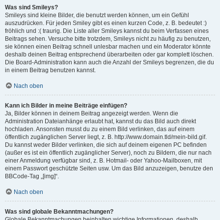
Was sind Smileys?
Smileys sind kleine Bilder, die benutzt werden können, um ein Gefühl
auszudrücken. Für jeden Smiley gibt es einen kurzen Code, z. B. bedeutet :)
fröhlich und :( traurig. Die Liste aller Smileys kannst du beim Verfassen eines
Beitrags sehen. Versuche bitte trotzdem, Smileys nicht zu häufig zu benutzen,
sie können einen Beitrag schnell unlesbar machen und ein Moderator könnte
deshalb deinen Beitrag entsprechend überarbeiten oder gar komplett löschen.
Die Board-Administration kann auch die Anzahl der Smileys begrenzen, die du
in einem Beitrag benutzen kannst.
Nach oben
Kann ich Bilder in meine Beiträge einfügen?
Ja, Bilder können in deinem Beitrag angezeigt werden. Wenn die
Administration Dateianhänge erlaubt hat, kannst du das Bild auch direkt
hochladen. Ansonsten musst du zu einem Bild verlinken, das auf einem
öffentlich zugänglichen Server liegt, z. B. http://www.domain.tld/mein-bild.gif.
Du kannst weder Bilder verlinken, die sich auf deinem eigenen PC befinden
(außer es ist ein öffentlich zugänglicher Server), noch zu Bildern, die nur nach
einer Anmeldung verfügbar sind, z. B. Hotmail- oder Yahoo-Mailboxen, mit
einem Passwort geschützte Seiten usw. Um das Bild anzuzeigen, benutze den
BBCode-Tag „[img]“.
Nach oben
Was sind globale Bekanntmachungen?
Globale Bekanntmachungen beinhalten wichtige Informationen, deshalb