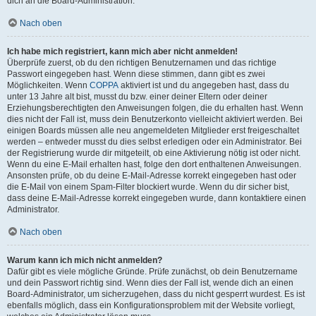
dich an die Board-Administration.
Nach oben
Ich habe mich registriert, kann mich aber nicht anmelden!
Überprüfe zuerst, ob du den richtigen Benutzernamen und das richtige
Passwort eingegeben hast. Wenn diese stimmen, dann gibt es zwei
Möglichkeiten. Wenn
COPPA
aktiviert ist und du angegeben hast, dass du
unter 13 Jahre alt bist, musst du bzw. einer deiner Eltern oder deiner
Erziehungsberechtigten den Anweisungen folgen, die du erhalten hast. Wenn
dies nicht der Fall ist, muss dein Benutzerkonto vielleicht aktiviert werden. Bei
einigen Boards müssen alle neu angemeldeten Mitglieder erst freigeschaltet
werden – entweder musst du dies selbst erledigen oder ein Administrator. Bei
der Registrierung wurde dir mitgeteilt, ob eine Aktivierung nötig ist oder nicht.
Wenn du eine E-Mail erhalten hast, folge den dort enthaltenen Anweisungen.
Ansonsten prüfe, ob du deine E-Mail-Adresse korrekt eingegeben hast oder
die E-Mail von einem Spam-Filter blockiert wurde. Wenn du dir sicher bist,
dass deine E-Mail-Adresse korrekt eingegeben wurde, dann kontaktiere einen
Administrator.
Nach oben
Warum kann ich mich nicht anmelden?
Dafür gibt es viele mögliche Gründe. Prüfe zunächst, ob dein Benutzername
und dein Passwort richtig sind. Wenn dies der Fall ist, wende dich an einen
Board-Administrator, um sicherzugehen, dass du nicht gesperrt wurdest. Es ist
ebenfalls möglich, dass ein Konfigurationsproblem mit der Website vorliegt,