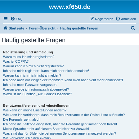
www.xf650.de
FAQ
Registrieren
Anmelden
S
Startseite
Foren-Übersicht
Häufig gestellte Fragen
u
Häufig gestellte Fragen
c
h
Registrierung und Anmeldung
Wozu muss ich mich registrieren?
e
Was ist COPPA?
Warum kann ich mich nicht registrieren?
Ich habe mich registriert, kann mich aber nicht anmelden!
Warum kann ich mich nicht anmelden?
Ich habe mich vor einiger Zeit registriert, kann mich aber nicht mehr anmelden?!
Ich habe mein Passwort vergessen!
Warum werde ich automatisch abgemeldet?
Wozu ist die Funktion „Alle Cookies löschen“?
Benutzerpräferenzen und -einstellungen
Wie kann ich meine Einstellungen ändern?
Wie kann ich verhindern, dass mein Benutzername in der Online-Liste auftaucht?
Die Forenuhr geht falsch!
Ich habe die Zeitzone eingestellt, aber die Forenuhr geht immer noch falsch!
Meine Sprache steht auf diesem Board nicht zur Auswahl!
Was sind das für Bilder, die bei meinem Benutzernamen angezeigt werden?
Wie verwende ich einen Avatar?