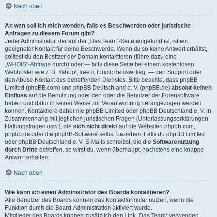
Nach oben
An wen soll ich mich wenden, falls es Beschwerden oder juristische
Anfragen zu diesem Forum gibt?
Jeder Administrator, der auf der „Das Team“-Seite aufgeführt ist, ist ein
geeigneter Kontakt für deine Beschwerde. Wenn du so keine Antwort erhältst,
solltest du den Besitzer der Domain kontaktieren (führe dazu eine
„WHOIS“-Abfrage
durch) oder — falls diese Seite bei einem kostenlosen
Webhoster wie z. B. Yahoo!, free.fr, funpic.de usw. liegt — den Support oder
den Abuse-Kontakt des betreffenden Dienstes. Bitte beachte, dass phpBB
Limited (phpBB.com) und phpBB Deutschland e. V. (phpBB.de)
absolut keinen
Einfluss
auf die Benutzung oder den oder die Benutzer der Forensoftware
haben und dafür in keiner Weise zur Verantwortung herangezogen werden
können. Kontaktiere daher nie phpBB Limited oder phpBB Deutschland e. V. in
Zusammenhang mit jeglichen juristischen Fragen (Unterlassungserklärungen,
Haftungsfragen usw.), die
sich nicht direkt
auf die Websiten phpbb.com,
phpbb.de oder die phpBB-Software selbst beziehen. Falls du phpBB Limited
oder phpBB Deutschland e. V. E-Mails schreibst, die die
Softwarenutzung
durch Dritte
betreffen, so wirst du, wenn überhaupt, höchstens eine knappe
Antwort erhalten.
Nach oben
Wie kann ich einen Administrator des Boards kontaktieren?
Alle Benutzer des Boards können das Kontaktformular nutzen, wenn die
Funktion durch die Board-Administration aktiviert wurde.
Mitglieder des Boards können zusätzlich den Link „Das Team“ verwenden.