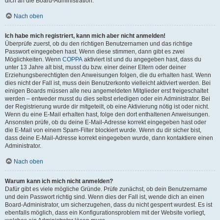
dich an die Board-Administration.
Nach oben
Ich habe mich registriert, kann mich aber nicht anmelden!
Überprüfe zuerst, ob du den richtigen Benutzernamen und das richtige
Passwort eingegeben hast. Wenn diese stimmen, dann gibt es zwei
Möglichkeiten. Wenn
COPPA
aktiviert ist und du angegeben hast, dass du
unter 13 Jahre alt bist, musst du bzw. einer deiner Eltern oder deiner
Erziehungsberechtigten den Anweisungen folgen, die du erhalten hast. Wenn
dies nicht der Fall ist, muss dein Benutzerkonto vielleicht aktiviert werden. Bei
einigen Boards müssen alle neu angemeldeten Mitglieder erst freigeschaltet
werden – entweder musst du dies selbst erledigen oder ein Administrator. Bei
der Registrierung wurde dir mitgeteilt, ob eine Aktivierung nötig ist oder nicht.
Wenn du eine E-Mail erhalten hast, folge den dort enthaltenen Anweisungen.
Ansonsten prüfe, ob du deine E-Mail-Adresse korrekt eingegeben hast oder
die E-Mail von einem Spam-Filter blockiert wurde. Wenn du dir sicher bist,
dass deine E-Mail-Adresse korrekt eingegeben wurde, dann kontaktiere einen
Administrator.
Nach oben
Warum kann ich mich nicht anmelden?
Dafür gibt es viele mögliche Gründe. Prüfe zunächst, ob dein Benutzername
und dein Passwort richtig sind. Wenn dies der Fall ist, wende dich an einen
Board-Administrator, um sicherzugehen, dass du nicht gesperrt wurdest. Es ist
ebenfalls möglich, dass ein Konfigurationsproblem mit der Website vorliegt,