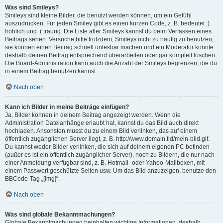
Was sind Smileys?
Smileys sind kleine Bilder, die benutzt werden können, um ein Gefühl
auszudrücken. Für jeden Smiley gibt es einen kurzen Code, z. B. bedeutet :)
fröhlich und :( traurig. Die Liste aller Smileys kannst du beim Verfassen eines
Beitrags sehen. Versuche bitte trotzdem, Smileys nicht zu häufig zu benutzen,
sie können einen Beitrag schnell unlesbar machen und ein Moderator könnte
deshalb deinen Beitrag entsprechend überarbeiten oder gar komplett löschen.
Die Board-Administration kann auch die Anzahl der Smileys begrenzen, die du
in einem Beitrag benutzen kannst.
Nach oben
Kann ich Bilder in meine Beiträge einfügen?
Ja, Bilder können in deinem Beitrag angezeigt werden. Wenn die
Administration Dateianhänge erlaubt hat, kannst du das Bild auch direkt
hochladen. Ansonsten musst du zu einem Bild verlinken, das auf einem
öffentlich zugänglichen Server liegt, z. B. http://www.domain.tld/mein-bild.gif.
Du kannst weder Bilder verlinken, die sich auf deinem eigenen PC befinden
(außer es ist ein öffentlich zugänglicher Server), noch zu Bildern, die nur nach
einer Anmeldung verfügbar sind, z. B. Hotmail- oder Yahoo-Mailboxen, mit
einem Passwort geschützte Seiten usw. Um das Bild anzuzeigen, benutze den
BBCode-Tag „[img]“.
Nach oben
Was sind globale Bekanntmachungen?
Globale Bekanntmachungen beinhalten wichtige Informationen, deshalb