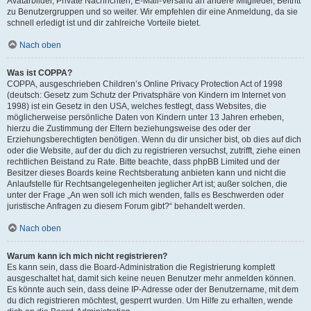
Avatarbilder, Private Nachrichten, E-Mail-Versand an andere Mitglieder, Beitritt
zu Benutzergruppen und so weiter. Wir empfehlen dir eine Anmeldung, da sie
schnell erledigt ist und dir zahlreiche Vorteile bietet.
Nach oben
Was ist COPPA?
COPPA, ausgeschrieben Children’s Online Privacy Protection Act of 1998
(deutsch: Gesetz zum Schutz der Privatsphäre von Kindern im Internet von
1998) ist ein Gesetz in den USA, welches festlegt, dass Websites, die
möglicherweise persönliche Daten von Kindern unter 13 Jahren erheben,
hierzu die Zustimmung der Eltern beziehungsweise des oder der
Erziehungsberechtigten benötigen. Wenn du dir unsicher bist, ob dies auf dich
oder die Website, auf der du dich zu registrieren versuchst, zutrifft, ziehe einen
rechtlichen Beistand zu Rate. Bitte beachte, dass phpBB Limited und der
Besitzer dieses Boards keine Rechtsberatung anbieten kann und nicht die
Anlaufstelle für Rechtsangelegenheiten jeglicher Art ist; außer solchen, die
unter der Frage „An wen soll ich mich wenden, falls es Beschwerden oder
juristische Anfragen zu diesem Forum gibt?“ behandelt werden.
Nach oben
Warum kann ich mich nicht registrieren?
Es kann sein, dass die Board-Administration die Registrierung komplett
ausgeschaltet hat, damit sich keine neuen Benutzer mehr anmelden können.
Es könnte auch sein, dass deine IP-Adresse oder der Benutzername, mit dem
du dich registrieren möchtest, gesperrt wurden. Um Hilfe zu erhalten, wende