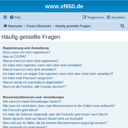
www.xf650.de
FAQ
Registrieren
Anmelden
S
Startseite
Foren-Übersicht
Häufig gestellte Fragen
u
Häufig gestellte Fragen
c
h
Registrierung und Anmeldung
Wozu muss ich mich registrieren?
e
Was ist COPPA?
Warum kann ich mich nicht registrieren?
Ich habe mich registriert, kann mich aber nicht anmelden!
Warum kann ich mich nicht anmelden?
Ich habe mich vor einiger Zeit registriert, kann mich aber nicht mehr anmelden?!
Ich habe mein Passwort vergessen!
Warum werde ich automatisch abgemeldet?
Wozu ist die Funktion „Alle Cookies löschen“?
Benutzerpräferenzen und -einstellungen
Wie kann ich meine Einstellungen ändern?
Wie kann ich verhindern, dass mein Benutzername in der Online-Liste auftaucht?
Die Forenuhr geht falsch!
Ich habe die Zeitzone eingestellt, aber die Forenuhr geht immer noch falsch!
Meine Sprache steht auf diesem Board nicht zur Auswahl!
Was sind das für Bilder, die bei meinem Benutzernamen angezeigt werden?
Wie verwende ich einen Avatar?