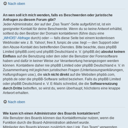
Nach oben
An wen soll ich mich wenden, falls es Beschwerden oder juristische
Anfragen zu diesem Forum gibt?
Jeder Administrator, der auf der „Das Team“-Seite aufgeführt ist, ist ein
geeigneter Kontakt für deine Beschwerde. Wenn du so keine Antwort erhältst,
solltest du den Besitzer der Domain kontaktieren (führe dazu eine
„WHOIS“-Abfrage
durch) oder — falls diese Seite bei einem kostenlosen
Webhoster wie z. B. Yahoo!, free.fr, funpic.de usw. liegt — den Support oder
den Abuse-Kontakt des betreffenden Dienstes. Bitte beachte, dass phpBB
Limited (phpBB.com) und phpBB Deutschland e. V. (phpBB.de)
absolut keinen
Einfluss
auf die Benutzung oder den oder die Benutzer der Forensoftware
haben und dafür in keiner Weise zur Verantwortung herangezogen werden
können. Kontaktiere daher nie phpBB Limited oder phpBB Deutschland e. V. in
Zusammenhang mit jeglichen juristischen Fragen (Unterlassungserklärungen,
Haftungsfragen usw.), die
sich nicht direkt
auf die Websiten phpbb.com,
phpbb.de oder die phpBB-Software selbst beziehen. Falls du phpBB Limited
oder phpBB Deutschland e. V. E-Mails schreibst, die die
Softwarenutzung
durch Dritte
betreffen, so wirst du, wenn überhaupt, höchstens eine knappe
Antwort erhalten.
Nach oben
Wie kann ich einen Administrator des Boards kontaktieren?
Alle Benutzer des Boards können das Kontaktformular nutzen, wenn die
Funktion durch die Board-Administration aktiviert wurde.
Mitglieder des Boards können zusätzlich den Link „Das Team“ verwenden.