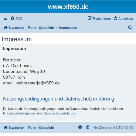
www.xf650.de
FAQ
Registrieren
Anmelden
S
Startseite
Foren-Übersicht
Impressum
u
Impressum
c
Impressum
h
e
Betreiber
i. A. Dirk Lucas
Eudenbacher Weg 10
50767 Köln
email: webmaster[at]xf650.de
Nutzungsbedingungen und Datenschutzerklärung
Du kannst die Nutzungsbedingungen und die Datenschutzrichtlinie hier nachlesen:
Nutzungsbedingungen
und
Datenschutzerklärung
Startseite
Foren-Übersicht
Alle Zeiten sind
UTC+02:00