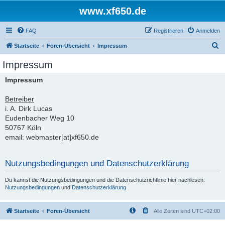
www.xf650.de
FAQ
Registrieren
Anmelden
S
Startseite
Foren-Übersicht
Impressum
u
Impressum
c
Impressum
h
e
Betreiber
i. A. Dirk Lucas
Eudenbacher Weg 10
50767 Köln
email: webmaster[at]xf650.de
Nutzungsbedingungen und Datenschutzerklärung
Du kannst die Nutzungsbedingungen und die Datenschutzrichtlinie hier nachlesen:
Nutzungsbedingungen
und
Datenschutzerklärung
Startseite
Foren-Übersicht
Alle Zeiten sind
UTC+02:00