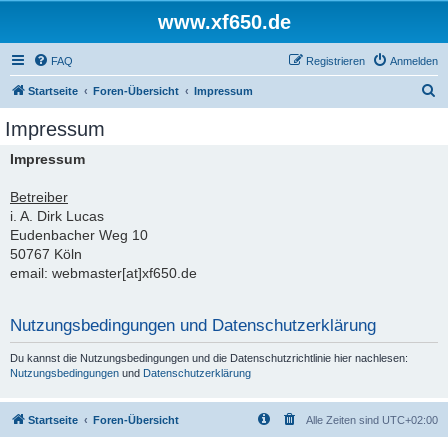
www.xf650.de
FAQ
Registrieren
Anmelden
S
Startseite
Foren-Übersicht
Impressum
u
Impressum
c
Impressum
h
e
Betreiber
i. A. Dirk Lucas
Eudenbacher Weg 10
50767 Köln
email: webmaster[at]xf650.de
Nutzungsbedingungen und Datenschutzerklärung
Du kannst die Nutzungsbedingungen und die Datenschutzrichtlinie hier nachlesen:
Nutzungsbedingungen
und
Datenschutzerklärung
Startseite
Foren-Übersicht
Alle Zeiten sind
UTC+02:00