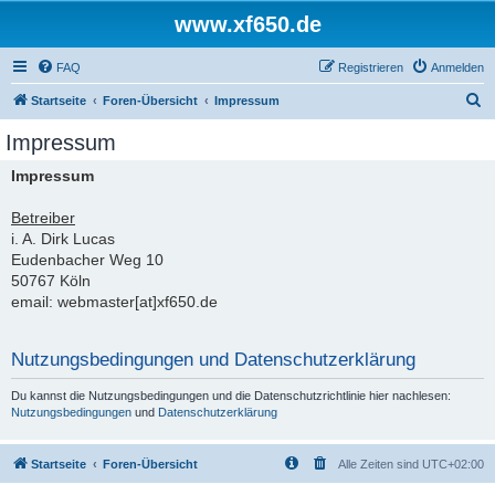
www.xf650.de
FAQ
Registrieren
Anmelden
S
Startseite
Foren-Übersicht
Impressum
u
Impressum
c
Impressum
h
e
Betreiber
i. A. Dirk Lucas
Eudenbacher Weg 10
50767 Köln
email: webmaster[at]xf650.de
Nutzungsbedingungen und Datenschutzerklärung
Du kannst die Nutzungsbedingungen und die Datenschutzrichtlinie hier nachlesen:
Nutzungsbedingungen
und
Datenschutzerklärung
Startseite
Foren-Übersicht
Alle Zeiten sind
UTC+02:00