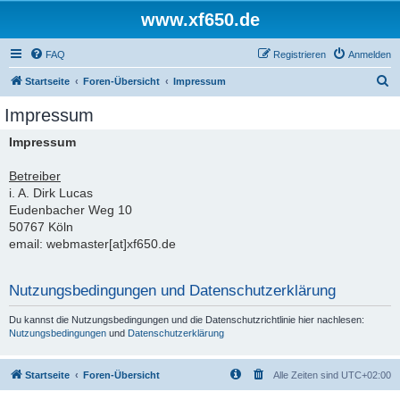
www.xf650.de
FAQ
Registrieren
Anmelden
S
Startseite
Foren-Übersicht
Impressum
u
Impressum
c
Impressum
h
e
Betreiber
i. A. Dirk Lucas
Eudenbacher Weg 10
50767 Köln
email: webmaster[at]xf650.de
Nutzungsbedingungen und Datenschutzerklärung
Du kannst die Nutzungsbedingungen und die Datenschutzrichtlinie hier nachlesen:
Nutzungsbedingungen
und
Datenschutzerklärung
Startseite
Foren-Übersicht
Alle Zeiten sind
UTC+02:00