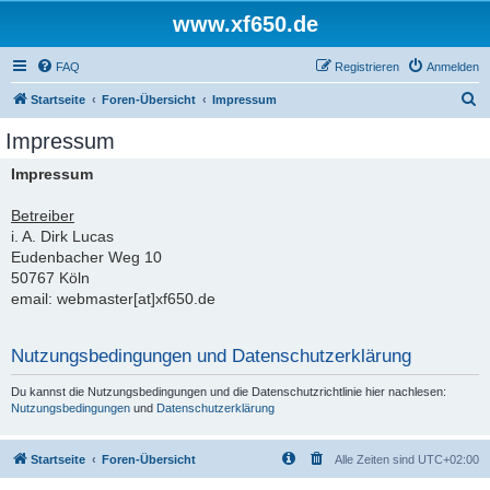
www.xf650.de
FAQ
Registrieren
Anmelden
S
Startseite
Foren-Übersicht
Impressum
u
Impressum
c
Impressum
h
e
Betreiber
i. A. Dirk Lucas
Eudenbacher Weg 10
50767 Köln
email: webmaster[at]xf650.de
Nutzungsbedingungen und Datenschutzerklärung
Du kannst die Nutzungsbedingungen und die Datenschutzrichtlinie hier nachlesen:
Nutzungsbedingungen
und
Datenschutzerklärung
Startseite
Foren-Übersicht
Alle Zeiten sind
UTC+02:00